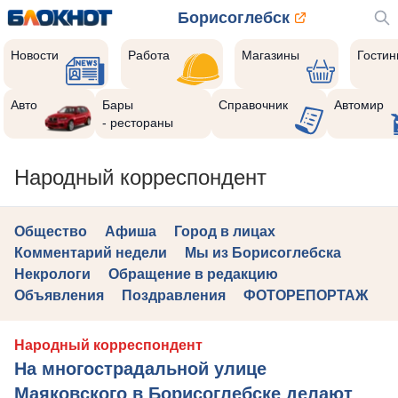
Борисоглебск
Новости
Работа
Магазины
Гости
Авто
Бары
Справочник
Автомир
- рестораны
Народный корреспондент
Общество
Афиша
Город в лицах
Комментарий недели
Мы из Борисоглебска
Некрологи
Обращение в редакцию
Объявления
Поздравления
ФОТОРЕПОРТАЖ
Народный корреспондент
На многострадальной улице
Маяковского в Борисоглебске делают