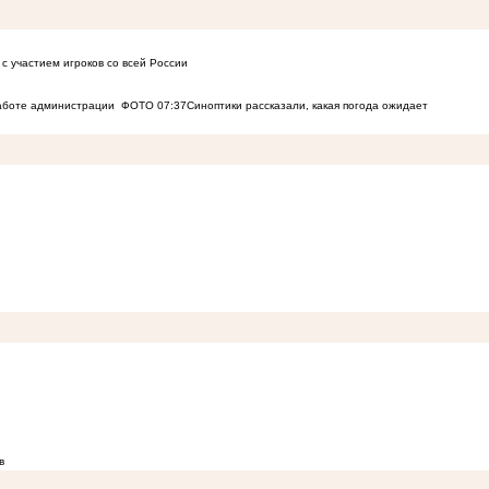
с участием игроков со всей России
работе администрации
ФОТО
07:37
Синоптики рассказали, какая погода ожидает
в