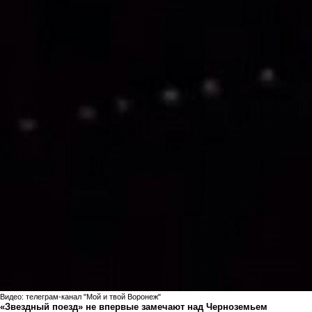
Видео: телеграм-канал "Мой и твой Воронеж"
«Звездный поезд» не впервые замечают над Черноземьем