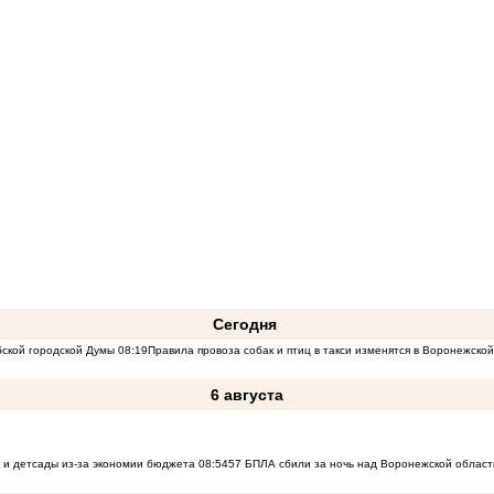
Сегодня
бской городской Думы
08:19
Правила провоза собак и птиц в такси изменятся в Воронежско
6 августа
 и детсады из-за экономии бюджета
08:54
57 БПЛА сбили за ночь над Воронежской област