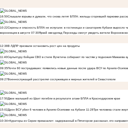
16:50
Слышали взрывы и думали, что снова летят БПЛА: жильцы сгоревшей парковки расск
10:22
Сирены и опасность БПЛА не испугали: в гостиницах и санаториях Кубани выросло 
воронежцев в августе
07:30
Яркий звездопад Персеиды смогут увидеть жители Воронежско
12:38
В ЛДПР призвали остановить рост цен на продукты
11:40
Скульптуру бойцам СВО в стиле Вучетича собирают по частям у подножия Мамаева к
09:35
Почти 60 пострадавших: появились новые данные после удара ВСУ по Архипо-Осипов
09:27
Военнослужащий расстрелял сослуживцев и мирных жителей в Севастополе
17:50
Двое малышей из Шахт погибли в результате атаки БПЛА в Краснодарском крае
15:02
Дрон ВСУ убил 6 человек в Архипо-Осиповке на Кубани
11:28
Три человека стали жер
10:34
«Кураторы из Сирии приказали»: задержанный в Пятигорске рассказал, кто направил 