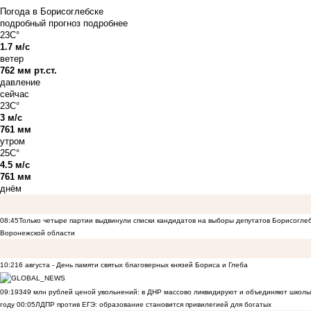
Погода в Борисоглебске
подробный прогноз
подробнее
23C°
1.7 м/с
ветер
762 мм рт.ст.
давление
сейчас
23C°
3 м/с
761 мм
утром
25C°
4.5 м/с
761 мм
днём
08:45
Только четыре партии выдвинули списки кандидатов на выборы депутатов Борисогле
Воронежской области
10:21
6 августа - День памяти святых благоверных князей Бориса и Глеба
09:19
349 млн рублей ценой увольнений: в ДНР массово ликвидируют и объединяют школы
году
00:05
ЛДПР против ЕГЭ: образование становится привилегией для богатых