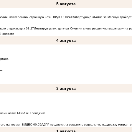
5 августа
азали, как пережили страшную ночь
ВИДЕО
16:41
Кибертурнир «Битва за Москву» пройдет 
число отдыхающих
08:27
Имитируя успех: депутат Сухинин снова решил «попиариться» на 
й области
4 августа
ургана
ке
3 августа
твами атаки БПЛА в Геленджике
его на теракт
ВИДЕО
00:05
ЛДПР предложила сократить социальную поддержку мигранто
1 августа