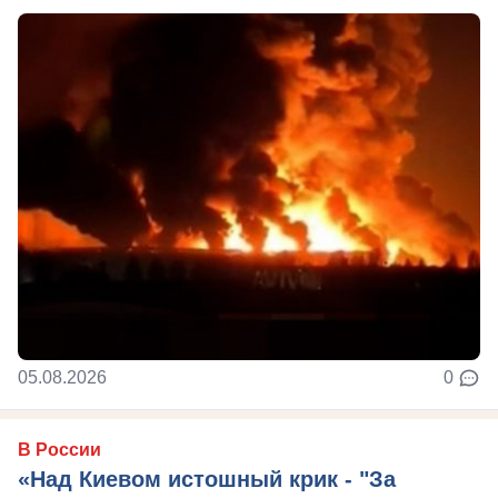
05.08.2026
0
В России
«Над Киевом истошный крик - "За