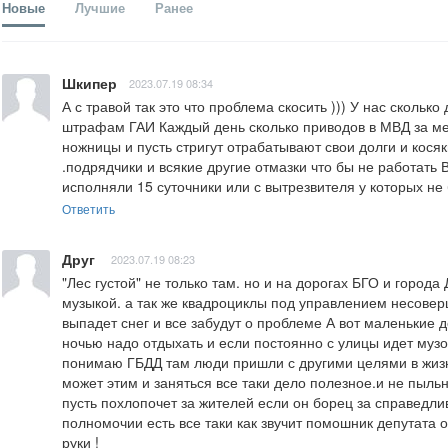
Новые
Лучшие
Ранее
Шкипер
2023.07.19 08:34
А с травой так это что проблема скосить ))) У нас скольк
штрафам ГАИ Каждый день сколько приводов в МВД за мел
ножницы и пусть стригут отрабатывают свои долги и косяк
.подрядчики и всякие другие отмазки что бы не работать 
исполняли 15 суточники или с вытрезвителя у которых н
Ответить
Друг
2023.07.19 08:23
"Лес густой" не только там. но и на дорогах БГО и города
музыкой. а так же квадроциклы под управлением несоверш
выпадет снег и все забудут о проблеме А вот маленькие д
ночью надо отдыхать и если постоянно с улицы идет музон
понимаю ГБДД там люди пришли с другими целями в жизни
может этим и заняться все таки дело полезное.и не пыль
пусть похлопочет за жителей если он борец за справедлив
полномочии есть все таки как звучит помошник депутата о
руки !