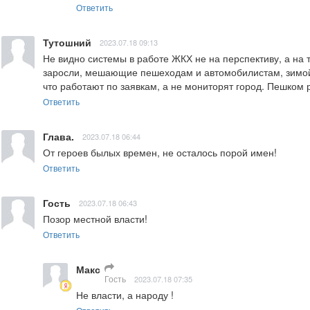
Ответить
Тутошний
2023.07.18 09:13
Не видно системы в работе ЖКХ не на перспективу, а на 
заросли, мешающие пешеходам и автомобилистам, зимой -
что работают по заявкам, а не мониторят город. Пешком р
Ответить
Глава.
2023.07.18 06:44
От героев былых времен, не осталось порой имен!
Ответить
Гость
2023.07.18 06:43
Позор местной власти!
Ответить
Макс
Гость
2023.07.18 07:35
Не власти, а народу !