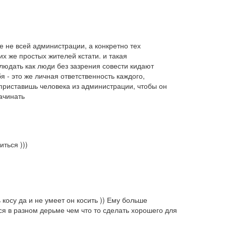
е не всей администрации, а конкретно тех 
их же простых жителей кстати. и такая 
людать как люди без зазрения совести кидают 
 - это же личная ответственность каждого, 
приставишь человека из администрации, чтобы он 
ачинать
иться )))
осу да и не умеет он косить )) Ему больше 
я в разном дерьме чем что то сделать хорошего для 