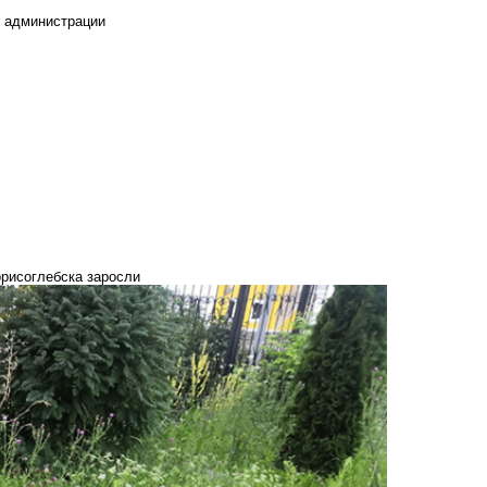
е администрации
орисоглебска заросли