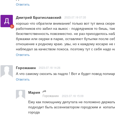
Ответить
Дмитрий Братиславский
2023.07.19 07:35
хорошо что обратили внимание! только вот тут вина скоре
работников кто забил на выкос - подрядчиков то бишь, так
безответственность повсеместно. не раз приходилось наб
бумажки или окурки в парке, оставляют бутылки после себя
отношение к родному краю. увы, но к каждому косарю не 
наблюдал за качеством покоса. поэтому тут с себя надо н
Ответить
Горожанин
2023.07.18 14:26
А что самому скосить за падло ! Вот и будет повод попиар
Ответить
Мария
Горожанин
2023.07.18 15:09
Ему как помощнику депутата не положено держать к
подходит быть ассенизатором городским и  копатьс
города