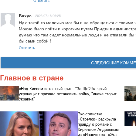
Ответить
Бахус
2023.07.18 06:25
Ну с такой то мелочью мог бы и не обращаться с своими 
Можно было пойти и коротким путем Придти в администра
думаю что там сидят нормальные люди и не отказали бы э
бы сами собой !
Ответить
СЛЕДУЮЩИЕ КОММЕ
Главное в стране
«Над Киевом истошный крик - "За Що?!!»: ярый
укронацист призвал остановить войну, "иначе сгорит
Украина"
Экс-солистка
«Стрелок» раскрыла
правду о романе с
Кириллом Андреевым
из «Иванушек»: «Эта