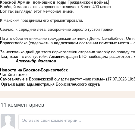
Красной Армии, погибших в годы Гражданской войны.
В общей сложности захоронение включает более 400 могил.
Вот так выглядел этот мемориал зимой.
К майским праздникам его отремонтировали
.
Сейчас, к середине лета, захоронение заросло густой травой.
На это обратил внимание гражданский активист Денис Сенибабнов. Он
Борисоглебска (содержать в надлежащем состоянии памятные места – о
За несколько дней до этого борисоглебец отправил жалобу по поводу с
Там, тоже - « лес густой». Администрация БГО пообещала рассмотреть
Александр Филатов
Новости на Блoкнoт-Борисоглебск
Читайте также:
Самозанятые в Воронежской области растут «как грибы»
(17.07.2023 19:3
Организации: администрация Борисоглебского округа
11 комментариев