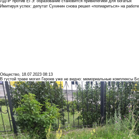
ЛДПР против ЕГЭ: образование становится привилегией для богатых
Имитируя успех: депутат Сухинин снова решил «попиариться» на работ
Общество
,
18.07.2023 08:13
В густой траве могил Героев уже не видно: мемориальные комплексы Б