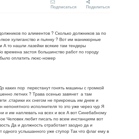
Подписаться
Поделиться
о должников по алиментов ? Сколько должников за по 
кое хулиганство и пьянку ? Вот им маникюрные 
и А то нашли лазейки всякие там тендеры 
Во времена застоя большинство работ по городу 
е было оплатить люкс-номер
 До каких пор  перестанут гонять машины с громкой 
енно летних ? Трава осенью завянет  а там 
ети .старики их снегом не прикроешь им днем и 
 непонятного исполнителя то это уже через чур Я 
 и им наплевать на всех и все А вот Синебабному 
ное Человек любит писать по всем инстанциям вот 
ость Да и должность отработает заодно да и 
т одного услышанного уже ступор Так что флаг ему в 