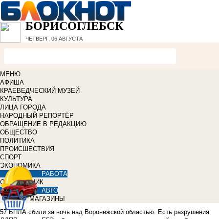
БОРИСОГЛЕБСК
ЧЕТВЕРГ, 06 АВГУСТА
МЕНЮ
АФИША
КРАЕВЕДЧЕСКИЙ МУЗЕЙ
КУЛЬТУРА
ЛИЦА ГОРОДА
НАРОДНЫЙ РЕПОРТЁР
ОБРАЩЕНИЕ В РЕДАКЦИЮ
ОБЩЕСТВО
ПОЛИТИКА
ПРОИСШЕСТВИЯ
СПОРТ
ЭКОНОМИКА
РАБОТА
СПРАВОЧНИК
АВТО
МАГАЗИНЫ
57 БПЛА сбили за ночь над Воронежской областью. Есть разрушения