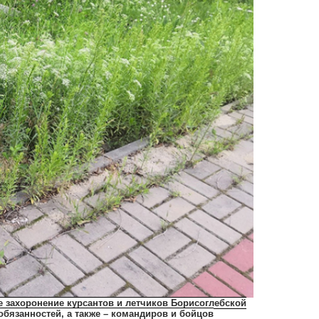
е захоронение курсантов и летчиков Борисоглебской
бязанностей, а также – командиров и бойцов