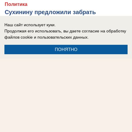
Политика
Сухинину предложили забрать
борисоглебский кинотеатр «Победа» в
Наш сайт использует куки.
собственность и управление
Продолжая его использовать, вы даете согласие на обработку
файлов cookie
и пользовательских данных.
Виталий Бабенков дал коммунистам месяц на
принятие решения
ПОНЯТНО