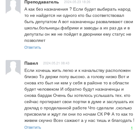
Преподаватель
2024.05.23 18:26
А как без назначения ? Если будет выбирать народ 
то не найдется ни одного кто бы соответствовал 
быть депутатом А вот назначенцы разваливают свои 
школы.больницы.фабрики и заводы а их раз да и в 
депутаты он же не пойдет в дворники ему статус не 
позволяет
Ответить
Павел
2024.05.21 08:43
Если хочешь жить легко и к начальству расположен 
близко То держи попу высоко. а голову низко Вот и 
снова кто был ни кем у себя в районе то в области 
будет человеком И обратно будут назначенцы и 
снова бардак Очень бы хотелось услышать тех. кто 
сейчас протирает свои портки в думе и заслушать их 
доклад о проделанной работе Что сделали .сколько 
присвоили и ждут ли они по ночам СК РФ А то как то 
живем скучно Всех сажают а у нас тишь и благодать !
Ответить
1