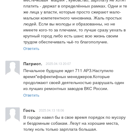
платить - держат в определённых рамках. Одни и те 
же лица у власти, которые просто сжирают мало-
мальски компетентного чиновника. Жаль простых 
людей. Если вы молоды и образованны, но не 
имеете кого-то за плечами, то лучше сразу уехать в 
крупный город либо есть шанс всю жизнь своим 
трудом обеспечивать чьё-то благополучие.
Ответить
Патриот.
2025.04.13 20:07
Печальное будущее ждет 711 АРЗ.Наступило 
время"еффектифных менеджеров.Которые 
продолжают своей деятельностью разрушать один 
из лучших ремонтных заводов ВКС России.
Ответить
Гость
2025.04.13 18:06
В городе навел бы в свое время порядок по мусору 
и бездомным собакам. Лезут на хорошие места, 
толку ноль только зарплата большая.