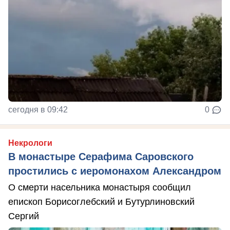
сегодня в 09:42
0
Некрологи
В монастыре Серафима Саровского
простились с иеромонахом Александром
О смерти насельника монастыря сообщил
епископ Борисоглебский и Бутурлиновский
Сергий