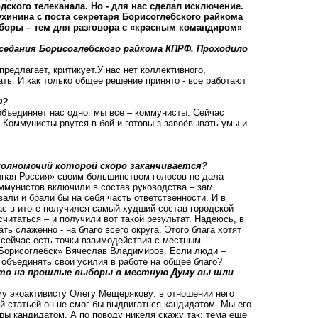
ского телеканала. Но - для нас сделал исключение.
хинина с поста секретаря Борисоглебского райкома
ыборы – тем для разговора с «красным командиром»
седания Борисоглебского райкома КПРФ. Проходило
редлагает, критикует.У нас нет коллективного,
ь. И как только общее решение принято - все работают
Ф?
 объединяет нас одно: мы все – коммунисты. Сейчас
 Коммунисты рвутся в бой и готовы з-завоёвывать умы и
полномочий которой скоро заканчивается?
иная Россия» своим большинством голосов не дала
оммунистов включили в состав руководства – зам.
али и брали бы на себя часть ответственности. И в
нас в итоге получился самый худший состав городской
читаться – и получили вот такой результат. Надеюсь, в
 слаженно - на благо всего округа. Этого блага хотят
р, сейчас есть точки взаимодействия с местным
 Борисоглебск» Вячеслав Владимиров. Если люди –
е объединять свои усилия в работе на общее благо?
 что на прошлые выборы в местную Думу вы шли
ому экоактивисту Олегу Мещерякову: в отношении него
й статьей он не смог бы выдвигаться кандидатом. Мы его
оры кандидатом. А по поводу никеля скажу так: тема еще