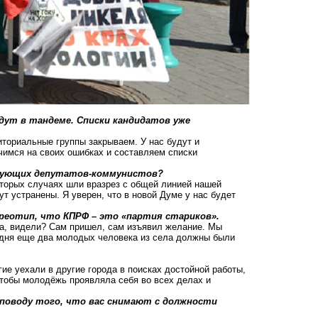
дут в тандеме. Списки кандидатов уже
иториальные группы закрываем. У нас будут и
имся на своих ошибках и составляем списки
ствующих депутатов-коммунистов?
которых случаях шли вразрез с общей линией нашей
ут устранены. Я уверен, что в новой Думе у нас будет
реотип, что КПРФ – это «партия стариков».
ма, видели? Сам пришел, сам изъявил желание. Мы
одня еще два молодых человека из села должны были
ие уехали в другие города в поисках достойной работы,
 чтобы молодёжь проявляла себя во всех делах и
 поводу того, что вас снимают с должности