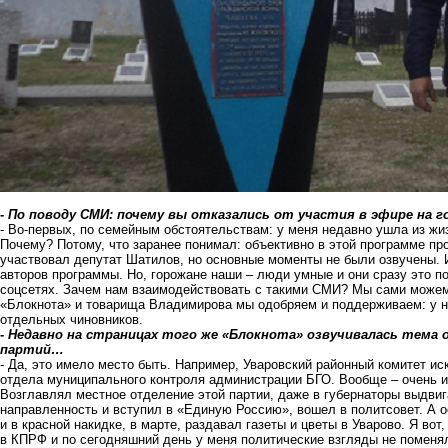
-
По поводу СМИ: почему вы отказались от участия в эфире на г
- Во-первых, по семейным обстоятельствам: у меня недавно ушла из жиз
Почему? Потому, что заранее понимал: объективно в этой программе пр
участвовал депутат Шатилов, но основные моменты не были озвучены. 
авторов программы. Но, горожане наши – люди умные и они сразу это п
соцсетях. Зачем нам взаимодействовать с такими СМИ? Мы сами можем -
«Блокнота» и товарища Владимирова мы одобряем и поддерживаем: у нег
отдельных чиновников.
-
Недавно на страницах того же «Блокнота» озвучивалась тема о
партий…
- Да, это имело место быть. Например, Уваровский районный комитет и
отдела муниципального контроля администрации БГО. Вообще – очень 
Возглавлял местное отделение этой партии, даже в губернаторы выдви
направленность и вступил в «Единую Россию», вошел в политсовет. А о
и в красной накидке, в марте, раздавал газеты и цветы в Уварово. Я во
в КПРФ и по сегодняшний день у меня политические взгляды не поменяли