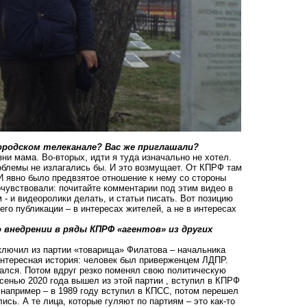
ородском телеканале? Вас же приглашали?
ни мама. Во-вторых, идти я туда изначально не хотел.
облемы не излагались бы. И это возмущает. От КПРФ там
И явно было предвзятое отношение к нему со стороны
очувствовали: почитайте комментарии под этим видео в
 и видеоролики делать, и статьи писать. Вот позицию
о публикации – в интересах жителей, а не в интересах
 внедрении в ряды КПРФ «агентов» из других
сключил из партии «товарища» Филатова – начальника
интересная история: человек был приверженцем ЛДПР.
гался. Потом вдруг резко поменял свою политическую
сенью 2020 года вышел из этой партии , вступил в КПРФ
т, например – в 1989 году вступил в КПСС, потом перешел
сь. А те лица, которые гуляют по партиям – это как-то