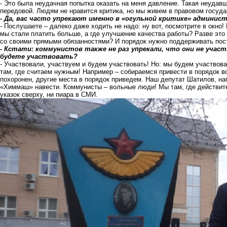
- Это была неудачная попытка оказать на меня давление. Такая неудавш
передовой. Людям не нравится критика, но мы живем в правовом госуда
- Да, вас часто упрекают именно в «огульной критике» админис
-
Послушаете – далеко даже ходить не надо: ну вот, посмотрите в окно!
мы стали платить больше, а где улучшение качества работы? Разве это
со своими прямыми обязанностями? И порядок нужно поддерживать пост
- Кстати: коммунистов также не раз упрекали, что они не учас
будете участвовать?
- Участвовали, участвуем и будем участвовать! Но: мы будем участвова
там, где считаем нужным! Например – собираемся привести в порядок в
похоронен, другие места в порядок приведем. Наш депутат Шатилов, н
«Химмаш» навести. Коммунисты – вольные люди! Мы там, где действите
указок сверху, ни пиара в СМИ.