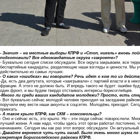
- Значит – на местные выборы КПРФ и «Стоп, никель» вновь пой
подготовили? Все одномандатные округа «закроете»?
- Буквально сегодня списки обсуждали. Все округа закрываем, все терр
беспартийные кандидаты, разделяющие наши взгляды и ценности. Мы уч
действительно из самых лучших.
- О каких «ошибках» вы говорите? Речь идет о ком то из дей
-
Да, есть два депутата, которые «заигрывали» с партией власти и в не
фракции. А этого не должно быть. И впредь такого не будет: ошибки буд
один фронт, и мы будем твердо отстаивать интересы борисоглебцев.
-Много ли среди ваших кандидатов молодежи? Просто, есть сте
- Вот буквально сейчас молодой человек приходил на заседание райко
поручили ему вести наши аккунты в соцсетях. Молодёжь приходит. Сег
приехать.
- А такое крыло КПРФ, как СКМ – комсомольцы?
-
Оно и сейчас есть, это крыло. Но
–
эти люди сейчас повзрослели. Мног
лучшей жизни. А нам надо, чтобы здесь этот орган работал постоянно,
начинаниях. Сегодня мы как раз этот вопрос обсуждали. Он актуальный.
-
Давайте вернемся чуть-чуть назад. Было очень много шума по
секретаря Борисоглебского райкома КПРФ.