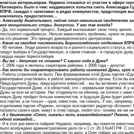
властью интервьюерам. Недавно отказался от участия в эфире город
Поговорить было о чем: неудавшаяся попытка снять Александра Су
КПРФ, скандал с «агентами» в рядах коммунистов, предстоящие в
накопилось предостаточно…
- Александр Анатольевич, сейчас стал невольным свидетелем за
все эмоционально: споры, дискуссии. У вас так всегда?
-
Да, это нормальный процесс. Каждый высказывает свою точку зрения, п
послушного «одобрямса». Нельзя замалчивать проблемы, нужно их решат
на это решение. Это принцип демократического централизма.
- Какая на сегодня численность Борисоглебского отделения КПР
- 80 человек. Люди разного возраста и разного социального статуса, но
грядут выборы в Государственную, а самое главное – в городскую думу.
сердца наших борисоглебцев.
- Вы же – депутат со стажем? С какого года в Думе?
- С 2006 года я являюсь секретарем райкома, с 2008 года – депутат.
-
Как могли бы охарактеризовать работу нынешней Думы, срок 
- Работы слаженной не было. При формировании этой Думы партия «Ед
равноправно участвовать в работе законодательного органа. Если бы к
Председателя Думы, председатели комиссий, - мы бы активнее участвов
Государственной Думе, и в областной, это – нормальная практика. А у 
Думы за всю ее историю. Нас отодвинули на обочину, не хотели с нами с
новую Думу пройдет больше коммунистов, и будущая Дума будет работать
все партии, а не только – одна, известная, так сказать. У нас, наприме
отделением партии «Родина», которую возглавляет редактор «Блокнот-
патриоты своего края, живут в этом городе, любят его– почему же им н
- А с движением «Стоп, никель» есть взаимодействие? Помню,
одной командой…
- И в этот раз вместе пойдем! Недавно, например, мы помогли известн
было возбуждено административное дело по ч.1 ст. 20.3 КоАП РФ. С это
отбили, суд прекратил производство по делу, и Олег пойдет на эти выб