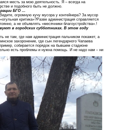
аяся месть за мою деятельность. Я – всегда на
рстве и подобного быть не должно.
трации БГО …
 Видите, огромную кучу мусора у контейнера? За мусор
 «огульная критика»?Разве администрация справляется
оянно, а не объявлять «месячники благоустройства».!
твуют в городских субботниках. В этом году
ть не там, где нам администрация пальчиком покажет, а
оинское захоронение, где сын легендарного Чапаева
апример, собирается порядок на бывшем стадионе
льно есть проблемы и нужна помощь. И не надо нам – ни