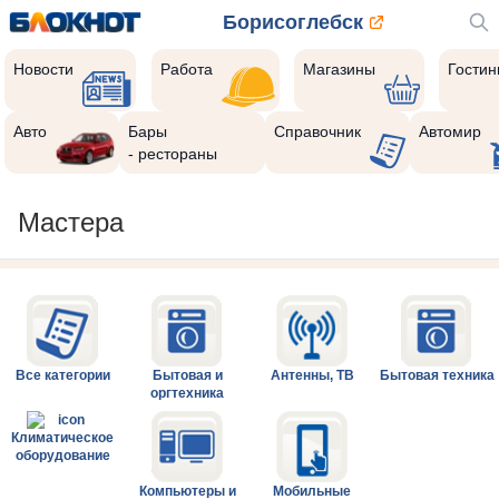
Борисоглебск
Новости
Работа
Магазины
Гости
Авто
Бары
Справочник
Автомир
- рестораны
Мастера
Все категории
Бытовая и
Антенны, ТВ
Бытовая техника
оргтехника
Климатическое
оборудование
Компьютеры и
Мобильные