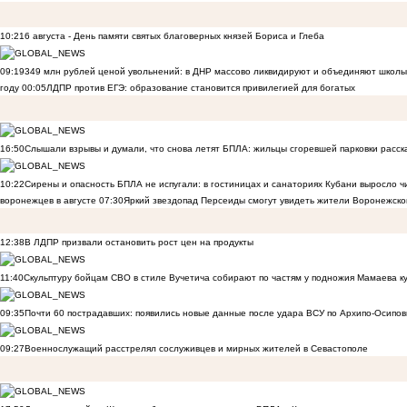
10:21
6 августа - День памяти святых благоверных князей Бориса и Глеба
09:19
349 млн рублей ценой увольнений: в ДНР массово ликвидируют и объединяют школы
году
00:05
ЛДПР против ЕГЭ: образование становится привилегией для богатых
16:50
Слышали взрывы и думали, что снова летят БПЛА: жильцы сгоревшей парковки расск
10:22
Сирены и опасность БПЛА не испугали: в гостиницах и санаториях Кубани выросло 
воронежцев в августе
07:30
Яркий звездопад Персеиды смогут увидеть жители Воронежско
12:38
В ЛДПР призвали остановить рост цен на продукты
11:40
Скульптуру бойцам СВО в стиле Вучетича собирают по частям у подножия Мамаева к
09:35
Почти 60 пострадавших: появились новые данные после удара ВСУ по Архипо-Осипов
09:27
Военнослужащий расстрелял сослуживцев и мирных жителей в Севастополе