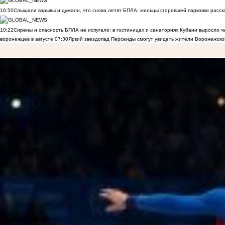
16:50
Слышали взрывы и думали, что снова летят БПЛА: жильцы сгоревшей парковки расск
10:22
Сирены и опасность БПЛА не испугали: в гостиницах и санаториях Кубани выросло 
воронежцев в августе
07:30
Яркий звездопад Персеиды смогут увидеть жители Воронежско