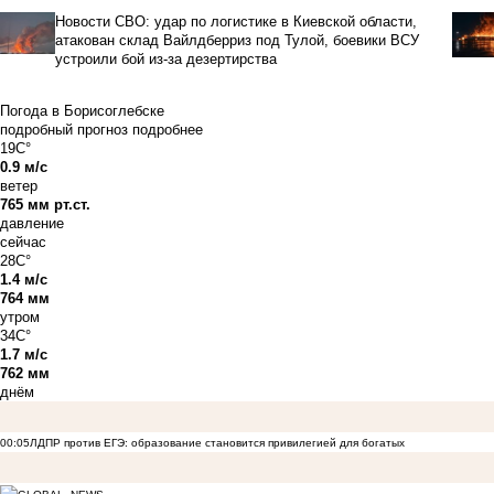
Новости СВО: удар по логистике в Киевской области,
атакован склад Вайлдберриз под Тулой, боевики ВСУ
устроили бой из-за дезертирства
Погода в Борисоглебске
подробный прогноз
подробнее
19C°
0.9 м/с
ветер
765 мм рт.ст.
давление
сейчас
28C°
1.4 м/с
764 мм
утром
34C°
1.7 м/с
762 мм
днём
00:05
ЛДПР против ЕГЭ: образование становится привилегией для богатых