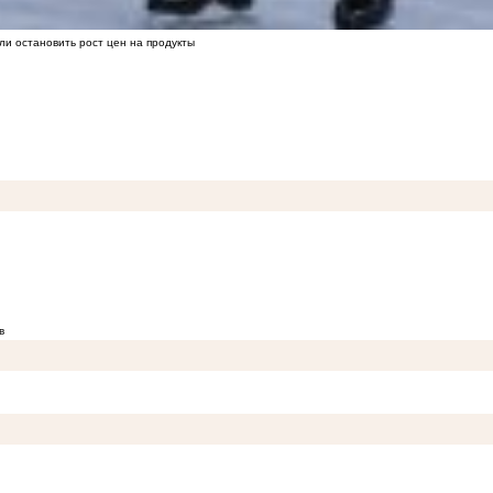
ли остановить рост цен на продукты
в
лексной защиты сайтов и веб-приложений
09:43
Высокий риск лесных пожаров в августе