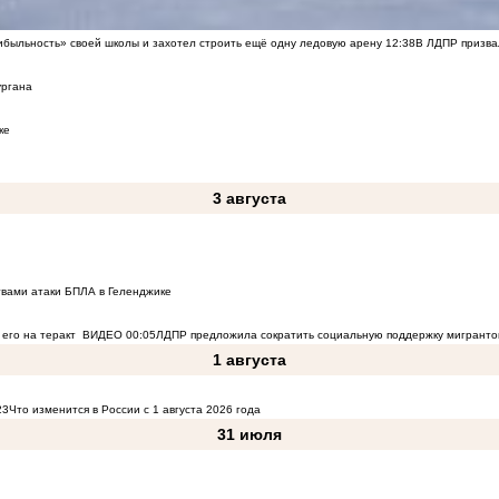
быльность» своей школы и захотел строить ещё одну ледовую арену
12:38
В ЛДПР призва
ургана
ке
3 августа
твами атаки БПЛА в Геленджике
его на теракт
ВИДЕО
00:05
ЛДПР предложила сократить социальную поддержку мигранто
1 августа
23
Что изменится в России с 1 августа 2026 года
31 июля
к Воронежу
ВИДЕО
14:51
Компания «Турбо Облако» запустила сервис Solar Space для комп