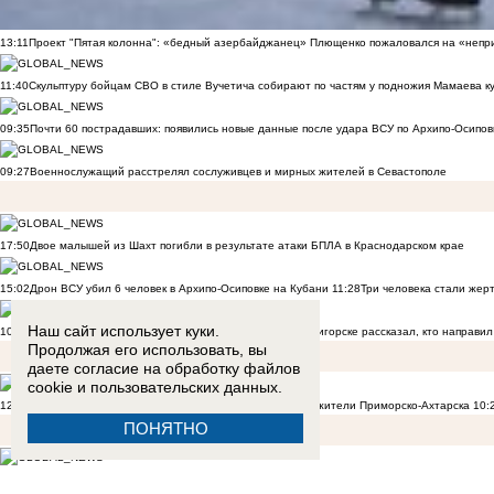
13:11
Проект "Пятая колонна": «бедный азербайджанец» Плющенко пожаловался на «непри
11:40
Скульптуру бойцам СВО в стиле Вучетича собирают по частям у подножия Мамаева к
09:35
Почти 60 пострадавших: появились новые данные после удара ВСУ по Архипо-Осипов
09:27
Военнослужащий расстрелял сослуживцев и мирных жителей в Севастополе
17:50
Двое малышей из Шахт погибли в результате атаки БПЛА в Краснодарском крае
15:02
Дрон ВСУ убил 6 человек в Архипо-Осиповке на Кубани
11:28
Три человека стали жер
Наш сайт использует куки.
10:34
«Кураторы из Сирии приказали»: задержанный в Пятигорске рассказал, кто направил 
Продолжая его использовать, вы
даете согласие на обработку
файлов
cookie
и пользовательских данных.
12:20
«БПЛА шли и шли»: что говорят о ночной атаке ВСУ жители Приморско-Ахтарска
10:
ПОНЯТНО
15:01
«Это было ради байта»: блогер Ксюша Бабукс пояснила за свой ролик о ненависти 