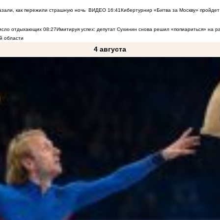
азали, как пережили страшную ночь
ВИДЕО
16:41
Кибертурнир «Битва за Москву» пройдет 
число отдыхающих
08:27
Имитируя успех: депутат Сухинин снова решил «попиариться» на 
й области
4 августа