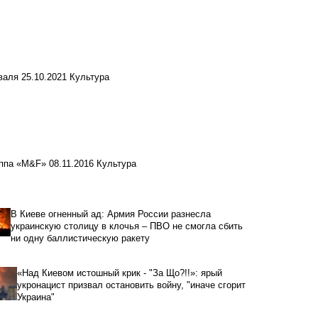
валя
25.10.2021
Культура
уппа «M&F»
08.11.2016
Культура
В Киеве огненный ад: Армия России разнесла
украинскую столицу в клочья – ПВО не смогла сбить
ни одну баллистическую ракету
«Над Киевом истошный крик - "За Що?!!»: ярый
укронацист призвал остановить войну, "иначе сгорит
Украина"