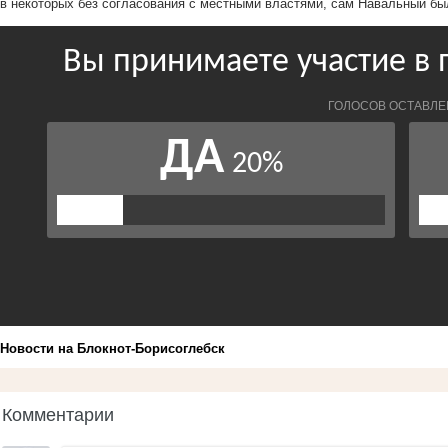
в некоторых без согласования с местными властями, сам Навальный бы
Новости на Блoкнoт-Борисоглебск
Комментарии