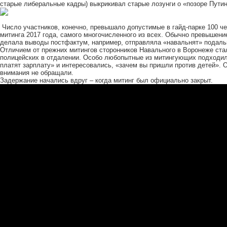
старые либеральные кадры) выкрикивал старые лозунги о «позоре Путин
Число участников, конечно, превышало допустимые в гайд-парке 100 че
митинга
2017 года, самого многочисленного из всех. Обычно превышени
делала выводы постфактум, например, отправляла «навальнят» подаль
Отличием от прежних митингов сторонников Навального в Воронеже ста
полицейских в отдалении. Особо любопытные из митингующих подходил
платят зарплату» и интересовались, «зачем вы пришли против детей». О
внимания не обращали.
Задержание начались вдруг – когда митинг был официально закрыт.