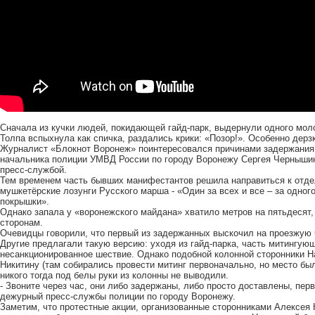
Сначала из кучки людей, покидающей гайд-парк, выдернули одного моло
Толпа вспыхнула как спичка, раздались крики: «Позор!». Особенно дер
Журналист «Блокнот Воронеж» поинтересовался причинами задержания 
начальника полиции УМВД России по городу Воронежу Сергея Чернышин
пресс-службой.
Тем временем часть бывших манифестантов решила направиться к отдел
мушкетёрские лозунги Русского марша - «Один за всех и все – за одног
покрышки».
Однако запала у «воронежского майдана» хватило метров на пятьдесят,
сторонам.
Очевидцы говорили, что первый из задержанных выскочил на проезжую 
Другие предлагали такую версию: уходя из гайд-парка, часть митингую
несанкционированное шествие. Однако подобной колонной сторонники Н
Никитину (там собирались провести митинг первоначально, но место б
никого тогда под белы руки из колонны не выводили.
- Звоните через час, они либо задержаны, либо просто доставлены, пе
дежурный пресс-службы полиции по городу Воронежу.
Заметим, что протестные акции, организованные сторонниками Алексея 