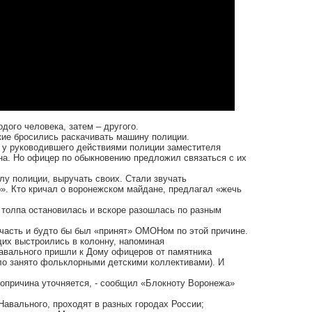
дого человека, затем – другого.
зкие бросились раскачивать машину полиции.
у руководившего действиями полиции заместителя
а. Но офицер по обыкновению предложил связаться с их
у полиции, выручать своих. Стали звучать
о». Кто кричал о воронежском майдане, предлагал «жечь
 толпа остановилась и вскоре разошлась по разным
часть и будто бы был «принят» ОМОНом по этой причине.
щих выстроились в колонну, напоминая
авального пришли к Дому офицеров от памятника
ыло занято фольклорными детскими коллективами). И
рвопричина уточняется, - сообщил «Блокноту Воронежа»
Навального, проходят в разных городах России;