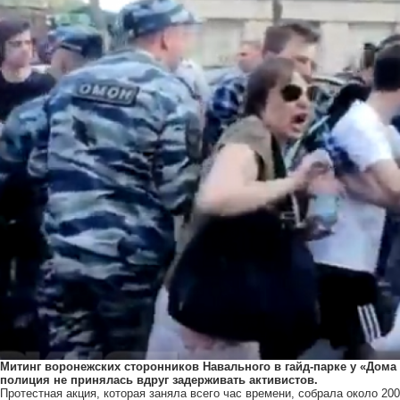
Митинг воронежских сторонников Навального в гайд-парке у «Дома
полиция не принялась вдруг задерживать активистов.
Протестная акция, которая заняла всего час времени, собрала около 20