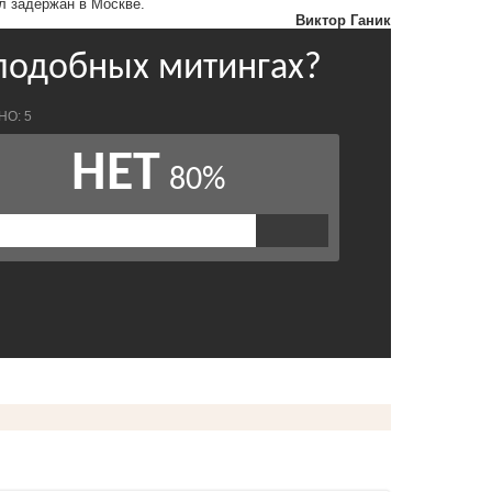
л задержан в Москве.
Виктор Ганик