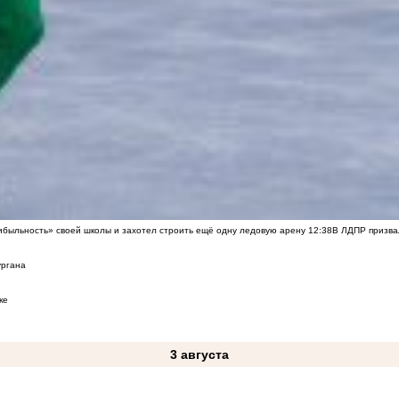
быльность» своей школы и захотел строить ещё одну ледовую арену
12:38
В ЛДПР призва
ургана
ке
3 августа