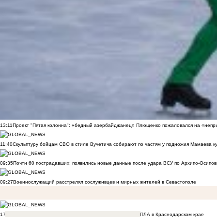
13:11
Проект "Пятая колонна": «бедный азербайджанец» Плющенко пожаловался на «непри
11:40
Скульптуру бойцам СВО в стиле Вучетича собирают по частям у подножия Мамаева к
09:35
Почти 60 пострадавших: появились новые данные после удара ВСУ по Архипо-Осипов
09:27
Военнослужащий расстрелял сослуживцев и мирных жителей в Севастополе
17:50
Двое малышей из Шахт погибли в результате атаки БПЛА в Краснодарском крае