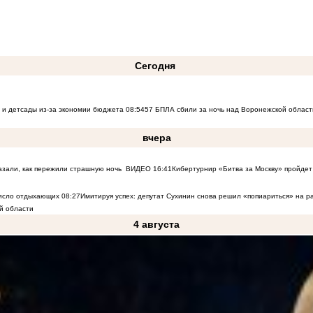
Сегодня
 и детсады из-за экономии бюджета
08:54
57 БПЛА сбили за ночь над Воронежской област
вчера
азали, как пережили страшную ночь
ВИДЕО
16:41
Кибертурнир «Битва за Москву» пройдет 
число отдыхающих
08:27
Имитируя успех: депутат Сухинин снова решил «попиариться» на 
й области
4 августа