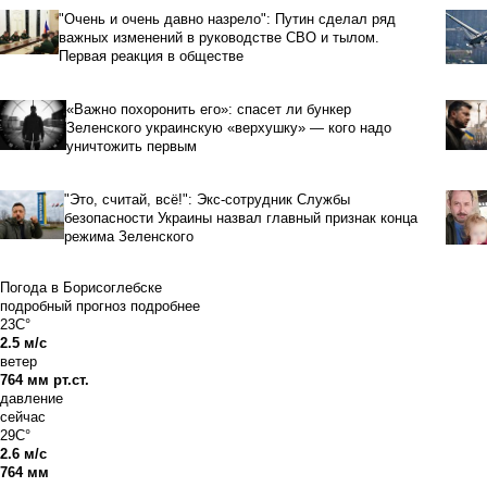
"Очень и очень давно назрело": Путин сделал ряд
важных изменений в руководстве СВО и тылом.
Первая реакция в обществе
«Важно похоронить его»: спасет ли бункер
Зеленского украинскую «верхушку» — кого надо
уничтожить первым
"Это, считай, всё!": Экс-сотрудник Службы
безопасности Украины назвал главный признак конца
режима Зеленского
Погода в Борисоглебске
подробный прогноз
подробнее
23C°
2.5 м/с
ветер
764 мм рт.ст.
давление
сейчас
29C°
2.6 м/с
764 мм