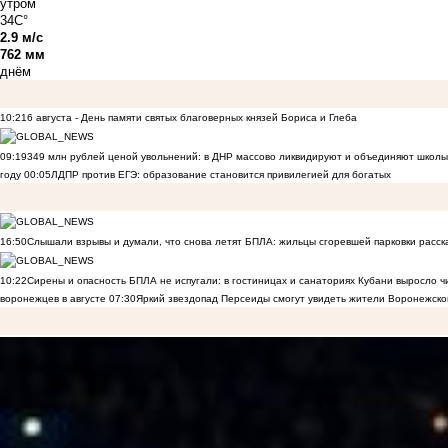
утром
34C°
2.9 м/с
762 мм
днём
10:21
6 августа - День памяти святых благоверных князей Бориса и Глеба
09:19
349 млн рублей ценой увольнений: в ДНР массово ликвидируют и объединяют школы
году
00:05
ЛДПР против ЕГЭ: образование становится привилегией для богатых
16:50
Слышали взрывы и думали, что снова летят БПЛА: жильцы сгоревшей парковки расск
10:22
Сирены и опасность БПЛА не испугали: в гостиницах и санаториях Кубани выросло 
воронежцев в августе
07:30
Яркий звездопад Персеиды смогут увидеть жители Воронежско