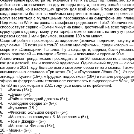
Общее время просмотра телеканалов в Wink за 2021 год превысило 20
действовать ограничения на другие виды досуга, поэтому онлайн-кинот
развлечений, но и настоящим другом для всей семьи. К тому же смотре
когда родители болеют за любимые спортивные команды или переживают
могут веселиться с мультяшными персонажами на смартфоне или план
Подписка на Wink встроена в тарифные предложения Tele2. Увеличению
способствует сервис «Обмен минут на кино», доступный на всех тарифн
курсу один к одному: минуту из тарифа можно поменять на минуту прос
образом более 1 млн фильмов, обменяв 130 млн минут.
Сводный рейтинг просмотров из видеотеки (включая подписки, покупку
друг семьи. 16 позиций в топ-20 заняли мультфильмы, среди которых 
секрет» и «Смешарики. Начало». Ну а когда дети, видимо, были уложе
своих родителей — комедию «Батя» — и вспоминали суровые 90-е.
Аналогичные тренды можно проследить в топ-20 просмотров по эпизодам
как для детской, так и взрослой аудитории. Однозначный лидер — люб
которого в 2021 году больше всего смотрели серии пятого сезона. Такж
анимационных сериалов «Три кота» (0+) и «Грузовичок Лёва» (0+). Из 
эпизоды «Кухни» (16+), «Трудных подростков» (18+) и начало ретродетек
эфира на федеральном телеканале состоялась в видеосервисе Wink
, 1
Топ-20 по просмотрам в 2021 году (все модели потребления):
1. «Батя» (16+);
2. «Душа» (6+);
3. «Райя и последний дракон» (6+);
4. «Холодное сердце 2» (6+);
5. «Куриоса» (18+);
6. «Фиксики: Большой секрет» (6+);
7. «Монстры на каникулах 3: Море зовет» (6+);
8. «Том и Джерри» (6+);
9. «Мстители: Финал» (16+);
10. «Моана» (6+);