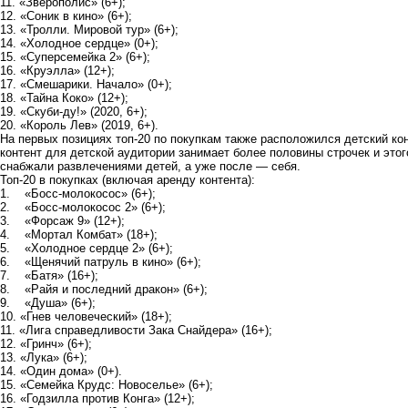
11. «Зверополис» (6+);
12. «Соник в кино» (6+);
13. «Тролли. Мировой тур» (6+);
14. «Холодное сердце» (0+);
15. «Суперсемейка 2» (6+);
16. «Круэлла» (12+);
17. «Смешарики. Начало» (0+);
18. «Тайна Коко» (12+);
19. «Скуби-ду!» (2020, 6+);
20. «Король Лев» (2019, 6+).
На первых позициях топ-20 по покупкам также расположился детский ко
контент для детской аудитории занимает более половины строчек и этог
снабжали развлечениями детей, а уже после — себя.
Топ-20 в покупках (включая аренду контента):
1. «Босс-молокосос» (6+);
2. «Босс-молокосос 2» (6+);
3. «Форсаж 9» (12+);
4. «Мортал Комбат» (18+);
5. «Холодное сердце 2» (6+);
6. «Щенячий патруль в кино» (6+);
7. «Батя» (16+);
8. «Райя и последний дракон» (6+);
9. «Душа» (6+);
10. «Гнев человеческий» (18+);
11. «Лига справедливости Зака Снайдера» (16+);
12. «Гринч» (6+);
13. «Лука» (6+);
14. «Один дома» (0+).
15. «Семейка Крудс: Новоселье» (6+);
16. «Годзилла против Конга» (12+);