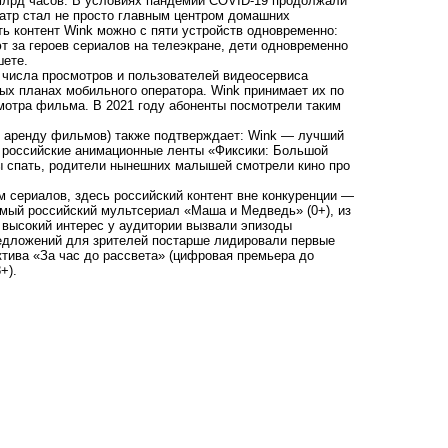
 млрд часов. В условиях пандемии COVID-19 продолжали
еатр стал не просто главным центром домашних
ть контент Wink можно с пяти устройств одновременно:
 за героев сериалов на телеэкране, дети одновременно
шете.
 числа просмотров и пользователей видеосервиса
ых планах мобильного оператора. Wink принимает их по
мотра фильма. В 2021 году абоненты посмотрели таким
 и аренду фильмов) также подтверждает: Wink — лучший
— российские анимационные ленты «Фиксики: Большой
ны спать, родители нынешних малышей смотрели кино про
 сериалов, здесь российский контент вне конкуренции —
имый российский мультсериал «Маша и Медведь» (0+), из
е высокий интерес у аудитории вызвали эпизоды
предложений для зрителей постарше лидировали первые
тива «За час до рассвета» (
цифровая премьера до
8+).