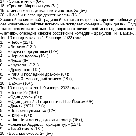
17. «Соник в кино» (6+);
18. «Тролли. Мировой тур» (6+);
19. «Тайная жизнь домашних животных 2» (6+);
20. «Шан-Чи и легенда десяти колец» (16+).
Хорошей праздничной традицией остается встреча с героями любимых 
лет новогодний рейтинг покупок не покидает комедия «Один дома». С у
только развлекательные. Так, верхние строчки в рейтинге подписок за
«Летчик», опередив свежие российские комедии «Дракулов» и «Бабки»,
Топ-10 в подписках за 1–9 января 2022 года:
1. «Небо» (12+);
2. «Летчик» (12+);
3. «Круиз по джунглям» (12+);
4. «Черная вдова» (16+);
5. «Лука» (6+);
6. «Круэлла» (12+);
7. «Дракулов» (16+);
8. «Райя и последний дракон» (6+);
9. «Зёма 3. Новогодний замес» (18+);
10. «Бабки» (16+).
Топ-10 в покупках за 1–9 января 2022 года:
1. «Веном 2» (16+);
2. «Один дома» (0+);
3. «Один дома 2: Затерянный в Нью-Йорке» (0+);
4. «Дюна» (2021, 12+);
5. «Не время умирать» (12+);
6. «Гринч» (6+);
7. «Шан-Чи и легенда десяти колец» (16+);
8. «Семейка Аддамс: Горящий тур» (12+);
9. «Тихий омут» (18+);
10. «Босс-молокосос 2» (6+).