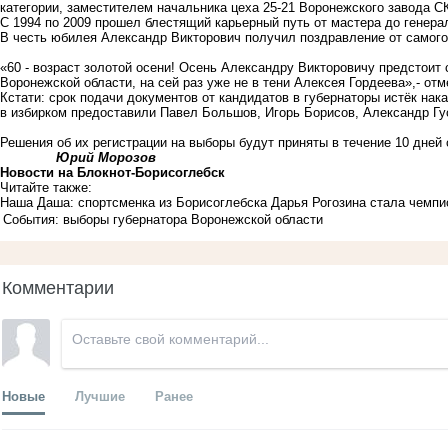
категории, заместителем начальника цеха 25-21 Воронежского завода СК
С 1994 по 2009 прошел блестящий карьерный путь от мастера до генер
В честь юбилея Александр Викторович получил поздравление от самого
«60 - возраст золотой осени! Осень Александру Викторовичу предстоит
Воронежской области, на сей раз уже не в тени Алексея Гордеева»,- от
Кстати: срок подачи документов от кандидатов в губернаторы истёк нака
в
избирком
предоставили Павел Большов, Игорь Борисов, Александр Гус
Решения об их регистрации на выборы будут приняты в течение 10 дней
Юрий Морозов
Новости на Блoкнoт-Борисоглебск
Читайте также:
Наша Даша: спортсменка из Борисоглебска Дарья Рогозина стала чемп
События: выборы губернатора Воронежской области
Комментарии
Новые
Лучшие
Ранее