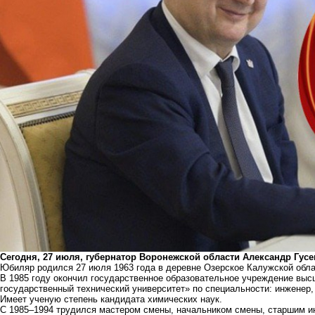
Сегодня, 27 июля, губернатор Воронежской области Александр Гус
Юбиляр родился 27 июля 1963 года в деревне Озерское Калужской обла
В 1985 году окончил государственное образовательное учреждение вы
государственный технический университет» по специальности: инженер,
Имеет ученую степень кандидата химических наук.
С 1985–1994 трудился мастером смены, начальником смены, старшим и