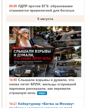
00:05
ЛДПР против ЕГЭ: образование
становится привилегией для богатых
5 августа
16:50
Слышали взрывы и думали, что
снова летят БПЛА: жильцы сгоревшей
парковки рассказали, как пережили
страшную ночь
ВИДЕО
16:41
Кибертурнир «Битва за Москву»
пройдет с участием игроков со всей