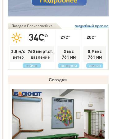
Погода в Борисоглебске
подробный прогноз
34C°
27C°
20C°
2.8 м/с
760 мм рт.ст.
3 м/с
0.9 м/с
ветер
давление
761 мм
761 мм
сейчас
вечером
ночью
Сегодня