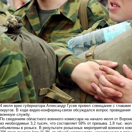
4 июля врио губернатора Александр Гусев провел совещание с главами
округов. В ходе видео-конференц-связи обсуждался вопрос проведения
военную службу.
По сведениям областного военного комиссара на начало июля от Вороне
из необходимых 3,2 тысяч, что составляет 59% от призыва. 1,8 тыс. м
объявлены в розыск. В результате розыскных мероприятий военного ком