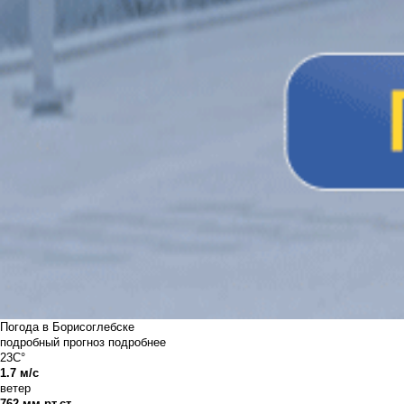
Погода в Борисоглебске
подробный прогноз
подробнее
23C°
1.7 м/с
ветер
762 мм рт.ст.