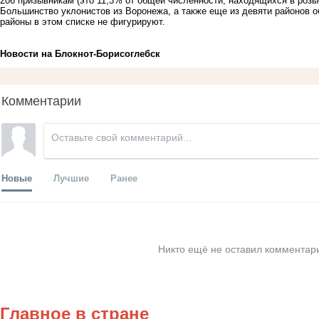
206 призывникам (это 11,3% от общей численности, находящихся в розы
Большинство уклонистов из Воронежа, а также еще из девяти районов о
районы в этом списке не фигурируют.
Новости на Блoкнoт-Борисоглебск
Комментарии
Новые
Лучшие
Ранее
Никто ещё не оставил комментари
Главное в стране