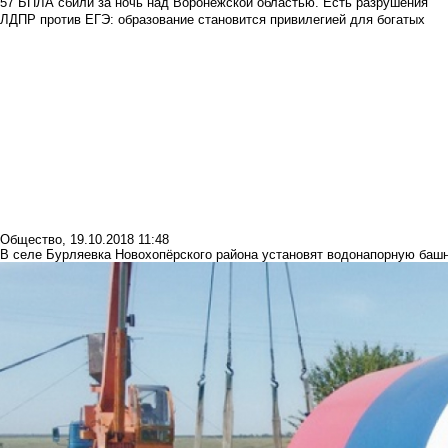
57 БПЛА сбили за ночь над Воронежской областью. Есть разрушения
ЛДПР против ЕГЭ: образование становится привилегией для богатых
Общество
,
19.10.2018 11:48
В селе Бурляевка Новохопёрского района установят водонапорную баш