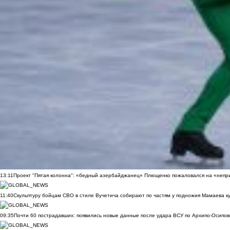
13:11
Проект "Пятая колонна": «бедный азербайджанец» Плющенко пожаловался на «непри
11:40
Скульптуру бойцам СВО в стиле Вучетича собирают по частям у подножия Мамаева к
09:35
Почти 60 пострадавших: появились новые данные после удара ВСУ по Архипо-Осипов