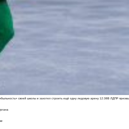
быльность» своей школы и захотел строить ещё одну ледовую арену
12:38
В ЛДПР призва
ургана
ке