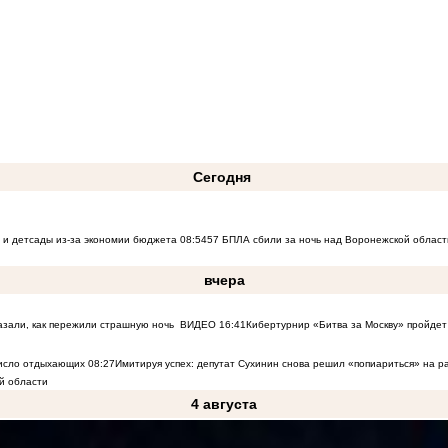
Сегодня
 и детсады из-за экономии бюджета
08:54
57 БПЛА сбили за ночь над Воронежской област
вчера
азали, как пережили страшную ночь
ВИДЕО
16:41
Кибертурнир «Битва за Москву» пройдет 
число отдыхающих
08:27
Имитируя успех: депутат Сухинин снова решил «попиариться» на 
й области
4 августа