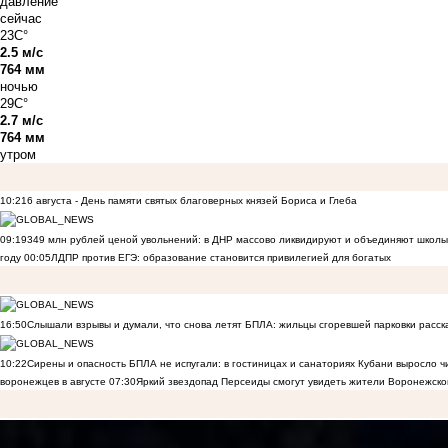
давление
сейчас
23C°
2.5 м/с
764 мм
ночью
29C°
2.7 м/с
764 мм
утром
10:21
6 августа - День памяти святых благоверных князей Бориса и Глеба
09:19
349 млн рублей ценой увольнений: в ДНР массово ликвидируют и объединяют школы
году
00:05
ЛДПР против ЕГЭ: образование становится привилегией для богатых
16:50
Слышали взрывы и думали, что снова летят БПЛА: жильцы сгоревшей парковки расск
10:22
Сирены и опасность БПЛА не испугали: в гостиницах и санаториях Кубани выросло 
воронежцев в августе
07:30
Яркий звездопад Персеиды смогут увидеть жители Воронежско