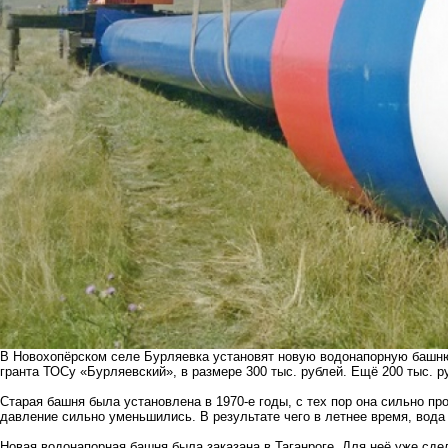
В Новохопёрском селе Бурляевка установят новую водонапорную башню
гранта ТОСу «Бурляевский», в размере 300 тыс. рублей. Ещё 200 тыс. 
Старая башня была установлена в 1970-е годы, с тех пор она сильно пр
давление сильно уменьшились. В результате чего в летнее время, вода
Новая водонапорная башня была заказана в Таганроге. Для неё уже сде