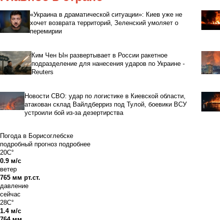
«Украина в драматической ситуации»: Киев уже не
хочет возврата территорий, Зеленский умоляет о
перемирии
Ким Чен Ын развертывает в России ракетное
подразделение для нанесения ударов по Украине -
Reuters
Новости СВО: удар по логистике в Киевской области,
атакован склад Вайлдберриз под Тулой, боевики ВСУ
устроили бой из-за дезертирства
Погода в Борисоглебске
подробный прогноз
подробнее
20C°
0.9 м/с
ветер
765 мм рт.ст.
давление
сейчас
28C°
1.4 м/с
764 мм