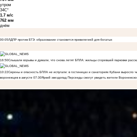
утром
34C°
1.7 м/с
762 мм
днём
00:05
ЛДПР против ЕГЭ: образование становится привилегией для богатых
16:50
Слышали взрывы и думали, что снова летят БПЛА: жильцы сгоревшей парковки расск
10:22
Сирены и опасность БПЛА не испугали: в гостиницах и санаториях Кубани выросло 
воронежцев в августе
07:30
Яркий звездопад Персеиды смогут увидеть жители Воронежско