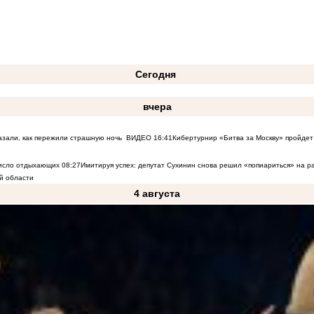
Сегодня
вчера
азали, как пережили страшную ночь
ВИДЕО
16:41
Кибертурнир «Битва за Москву» пройдет 
число отдыхающих
08:27
Имитируя успех: депутат Сухинин снова решил «попиариться» на 
й области
4 августа