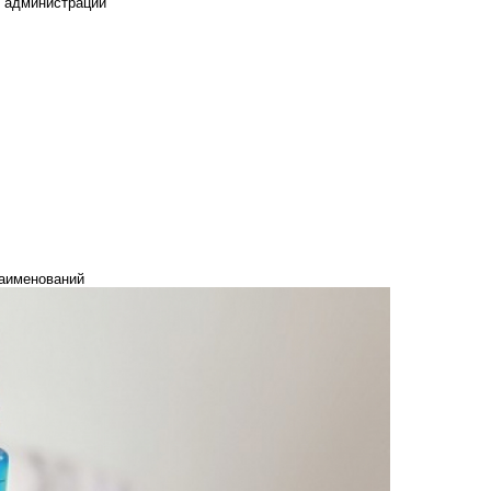
е администрации
наименований