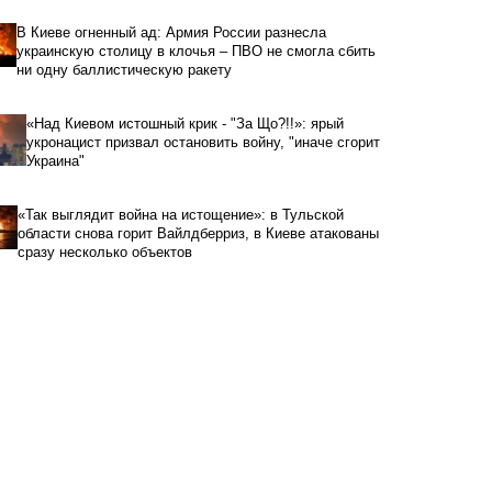
В Киеве огненный ад: Армия России разнесла
украинскую столицу в клочья – ПВО не смогла сбить
ни одну баллистическую ракету
«Над Киевом истошный крик - "За Що?!!»: ярый
укронацист призвал остановить войну, "иначе сгорит
Украина"
«Так выглядит война на истощение»: в Тульской
области снова горит Вайлдберриз, в Киеве атакованы
сразу несколько объектов