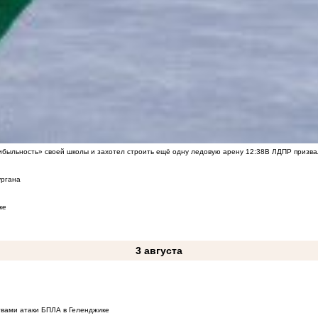
быльность» своей школы и захотел строить ещё одну ледовую арену
12:38
В ЛДПР призва
ургана
ке
3 августа
твами атаки БПЛА в Геленджике