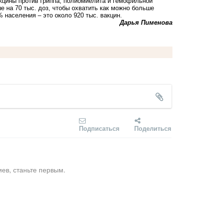
акцины против гриппа, полиомиелита и гемофильной
е на 70 тыс. доз, чтобы охватить как можно больше
 населения – это около 920 тыс. вакцин.
Дарья Пименова
Подписаться
Поделиться
ев, станьте первым.