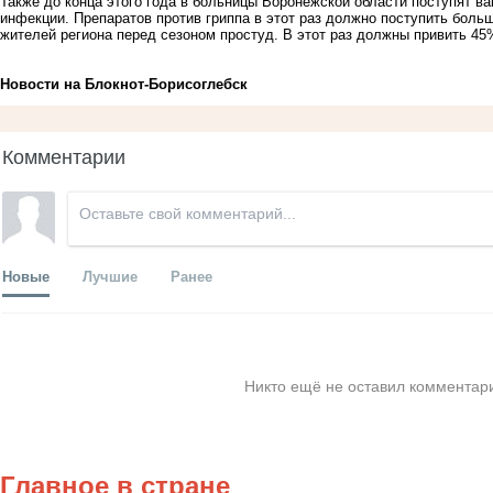
Также до конца этого года в больницы Воронежской области поступят в
инфекции. Препаратов против гриппа в этот раз должно поступить больш
жителей региона перед сезоном простуд. В этот раз должны привить 45%
Новости на Блoкнoт-Борисоглебск
Комментарии
Новые
Лучшие
Ранее
Никто ещё не оставил комментари
Главное в стране