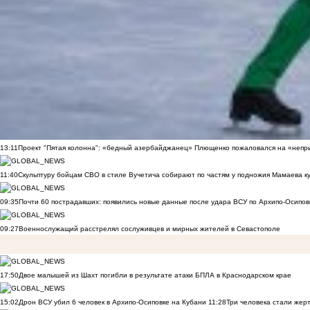
13:11
Проект "Пятая колонна": «бедный азербайджанец» Плющенко пожаловался на «непри
11:40
Скульптуру бойцам СВО в стиле Вучетича собирают по частям у подножия Мамаева к
09:35
Почти 60 пострадавших: появились новые данные после удара ВСУ по Архипо-Осипов
09:27
Военнослужащий расстрелял сослуживцев и мирных жителей в Севастополе
17:50
Двое малышей из Шахт погибли в результате атаки БПЛА в Краснодарском крае
15:02
Дрон ВСУ убил 6 человек в Архипо-Осиповке на Кубани
11:28
Три человека стали жер