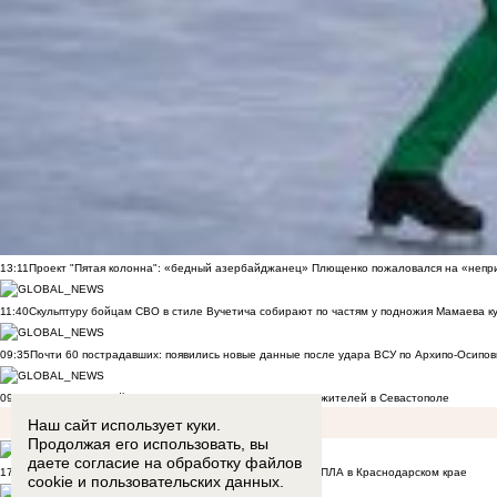
13:11
Проект "Пятая колонна": «бедный азербайджанец» Плющенко пожаловался на «непри
11:40
Скульптуру бойцам СВО в стиле Вучетича собирают по частям у подножия Мамаева к
09:35
Почти 60 пострадавших: появились новые данные после удара ВСУ по Архипо-Осипов
09:27
Военнослужащий расстрелял сослуживцев и мирных жителей в Севастополе
Наш сайт использует куки.
Продолжая его использовать, вы
даете согласие на обработку
файлов
17:50
Двое малышей из Шахт погибли в результате атаки БПЛА в Краснодарском крае
cookie
и пользовательских данных.