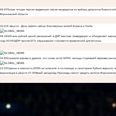
08:45
Только четыре партии выдвинули списки кандидатов на выборы депутатов Борисогле
Воронежской области
10:21
6 августа - День памяти святых благоверных князей Бориса и Глеба
09:19
349 млн рублей ценой увольнений: в ДНР массово ликвидируют и объединяют школы
году
00:05
ЛДПР против ЕГЭ: образование становится привилегией для богатых
16:50
Слышали взрывы и думали, что снова летят БПЛА: жильцы сгоревшей парковки расск
10:22
Сирены и опасность БПЛА не испугали: в гостиницах и санаториях Кубани выросло 
воронежцев в августе
07:30
Яркий звездопад Персеиды смогут увидеть жители Воронежско