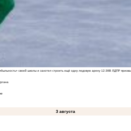
быльность» своей школы и захотел строить ещё одну ледовую арену
12:38
В ЛДПР призва
ургана
ке
3 августа