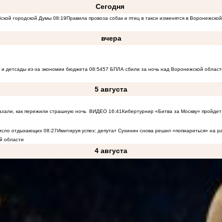
Сегодня
бской городской Думы
08:19
Правила провоза собак и птиц в такси изменятся в Воронежско
вчера
 и детсады из-за экономии бюджета
08:54
57 БПЛА сбили за ночь над Воронежской област
5 августа
азали, как пережили страшную ночь
ВИДЕО
16:41
Кибертурнир «Битва за Москву» пройдет 
число отдыхающих
08:27
Имитируя успех: депутат Сухинин снова решил «попиариться» на 
й области
4 августа