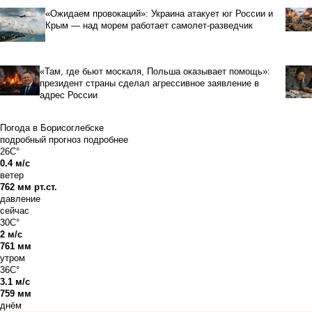
«Ожидаем провокаций»: Украина атакует юг России и
Крым — над морем работает самолет-разведчик
«Там, где бьют москаля, Польша оказывает помощь»:
президент страны сделал агрессивное заявление в
адрес России
Погода в Борисоглебске
подробный прогноз
подробнее
26C°
0.4 м/с
ветер
762 мм рт.ст.
давление
сейчас
30C°
2 м/с
761 мм
утром
36C°
3.1 м/с
759 мм
днём