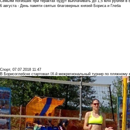
Семьям погибших при терактах будут выплачивать до 1,5 млн рублей в 
6 августа - День памяти святых благоверных князей Бориса и Глеба
Спорт
,
07.07.2018 11:47
В Борисоглебске стартовал IX-й межрегиональный турнир по пляжному 