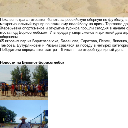
Пока вся страна готовится болеть за российскую сборную по футболу, в
межрегиональный турнир по пляжному волейболу на призы Торгового д
Жеребьевка спортсменов и открытие турнира прошли сегодня в начале о
моста под Борисоглебском. И впереди у спортсменов и зрителей два иг
общением.
65 игровых пар из Борисоглебска, Балашова, Саратова, Перми, Липецка
Тамбова, Бутурлиновки и Рязани сразятся за победу в четырех категори
Победители определятся завтра – 8 июля – во второй турнирный день.
Новости на Блoкнoт-Борисоглебск