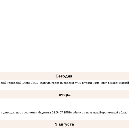
Сегодня
бской городской Думы
08:19
Правила провоза собак и птиц в такси изменятся в Воронежско
вчера
 и детсады из-за экономии бюджета
08:54
57 БПЛА сбили за ночь над Воронежской област
5 августа