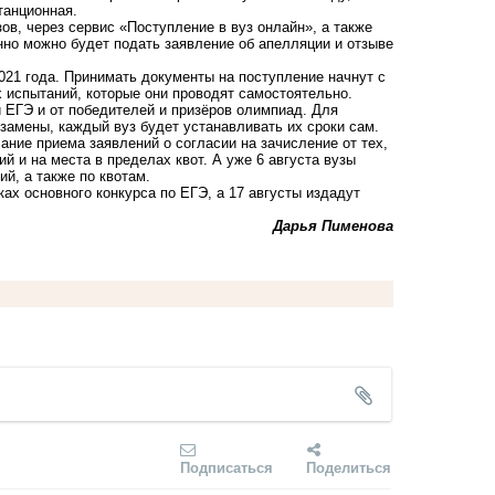
танционная.
ов, через сервис «Поступление в вуз онлайн», а также
нно можно будет подать заявление об апелляции и отзыве
021 года. Принимать документы на поступление начнут с
х испытаний, которые они проводят самостоятельно.
 ЕГЭ и от победителей и призёров олимпиад. Для
замены, каждый вуз будет устанавливать их сроки сам.
чание приема заявлений о согласии на зачисление от тех,
й и на места в пределах квот. А уже 6 августа вузы
й, а также по квотам.
ках основного конкурса по ЕГЭ, а 17 августы издадут
Дарья Пименова
Подписаться
Поделиться