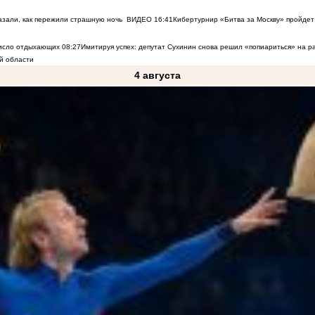
азали, как пережили страшную ночь
ВИДЕО
16:41
Кибертурнир «Битва за Москву» пройдет 
число отдыхающих
08:27
Имитируя успех: депутат Сухинин снова решил «попиариться» на 
й области
4 августа