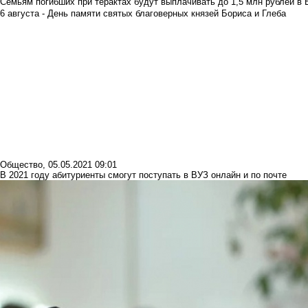
Семьям погибших при терактах будут выплачивать до 1,5 млн рублей в 
6 августа - День памяти святых благоверных князей Бориса и Глеба
Общество
,
05.05.2021 09:01
В 2021 году абитуриенты смогут поступать в ВУЗ онлайн и по почте