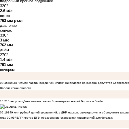
подробный прогноз
подробнее
32C°
2.6 м/с
ветер
763 мм рт.ст.
давление
сейчас
33C°
3 м/с
762 мм
днём
27C°
1.4 м/с
761 мм
вечером
08:45
Только четыре партии выдвинули списки кандидатов на выборы депутатов Борисогле
Воронежской области
10:21
6 августа - День памяти святых благоверных князей Бориса и Глеба
09:19
349 млн рублей ценой увольнений: в ДНР массово ликвидируют и объединяют школы
году
00:05
ЛДПР против ЕГЭ: образование становится привилегией для богатых