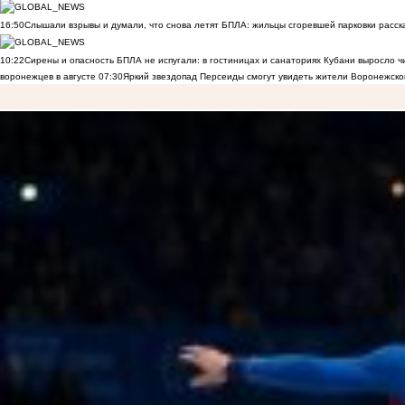
16:50
Слышали взрывы и думали, что снова летят БПЛА: жильцы сгоревшей парковки расск
10:22
Сирены и опасность БПЛА не испугали: в гостиницах и санаториях Кубани выросло 
воронежцев в августе
07:30
Яркий звездопад Персеиды смогут увидеть жители Воронежско