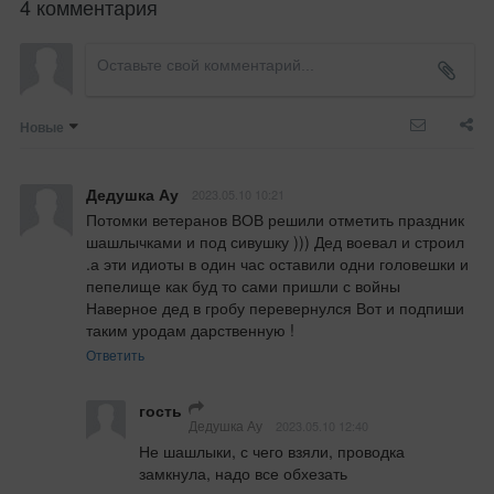
4 комментария
Новые
Дедушка Ау
2023.05.10 10:21
Потомки ветеранов ВОВ решили отметить праздник 
шашлычками и под сивушку ))) Дед воевал и строил 
.а эти идиоты в один час оставили одни головешки и 
пепелище как буд то сами пришли с войны 
Наверное дед в гробу перевернулся Вот и подпиши 
таким уродам дарственную !
Ответить
гость
Дедушка Ау
2023.05.10 12:40
Не шашлыки, с чего взяли, проводка 
замкнула, надо все обхезать