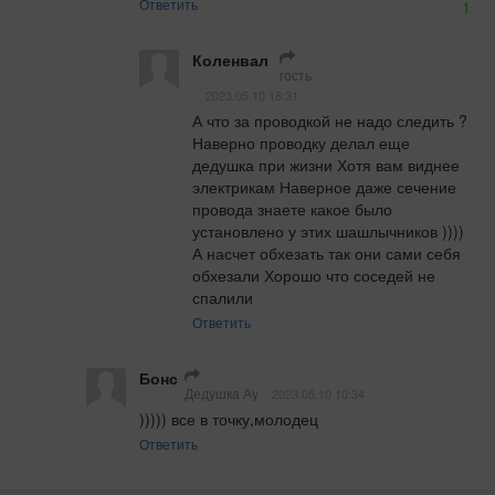
Ответить
1
Коленвал
гость
2023.05.10 18:31
А что за проводкой не надо следить ? 
Наверно проводку делал еще 
дедушка при жизни Хотя вам виднее 
электрикам Наверное даже сечение 
провода знаете какое было 
установлено у этих шашлычников )))) 
А насчет обхезать так они сами себя 
обхезали Хорошо что соседей не 
спалили
Ответить
Бонс
Дедушка Ау
2023.05.10 10:34
))))) все в точку,молодец
Ответить