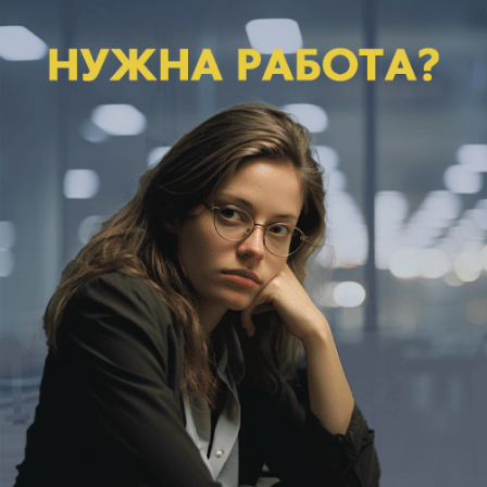
05.08.2026
0
Политика
Имитируя успех: депутат Сухинин снова
решил «попиариться» на работе
администрации
И снова «попал впросак»