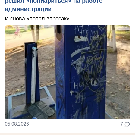
решил «попиариться» на работе
администрации
И снова «попал впросак»
05.08.2026
7