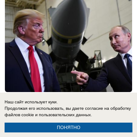
08.08.2026
0
Наш сайт использует куки.
Продолжая его использовать, вы даете согласие на обработку
файлов cookie
и пользовательских данных.
В России
Сербия поддерживает Украину: Вучич
ПОНЯТНО
радостно встретил Зеленского и