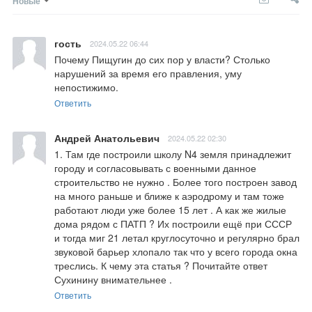
Новые
гость
2024.05.22 06:44
Почему Пищугин до сих пор у власти? Столько 
нарушений за время его правления, уму 
непостижимо.
Ответить
Андрей Анатольевич
2024.05.22 02:30
1. Там где построили школу N4 земля принадлежит 
городу и согласовывать с военными данное 
строительство не нужно . Более того построен завод 
на много раньше и ближе к аэродрому и там тоже 
работают люди уже более 15 лет . А как же жилые 
дома рядом с ПАТП ? Их построили ещё при СССР 
и тогда миг 21 летал круглосуточно и регулярно брал 
звуковой барьер хлопало так что у всего города окна 
треслись. К чему эта статья ? Почитайте ответ 
Сухинину внимательнее .
Ответить