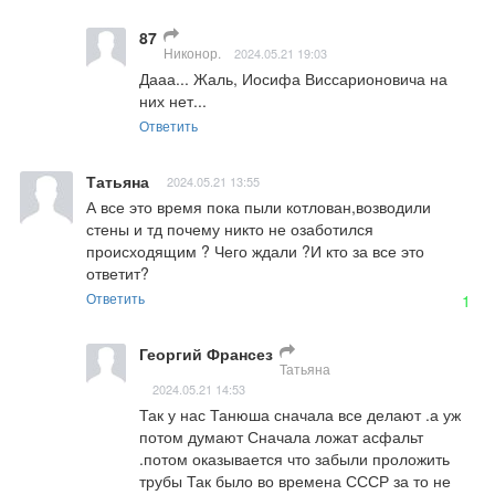
87
Никонор.
2024.05.21 19:03
Дааа... Жаль, Иосифа Виссарионовича на 
них нет...
Ответить
Татьяна
2024.05.21 13:55
А все это время пока пыли котлован,возводили 
стены и тд почему никто не озаботился 
происходящим ? Чего ждали ?И кто за все это 
ответит?
Ответить
1
Георгий Франсез
Татьяна
2024.05.21 14:53
Так у нас Танюша сначала все делают .а уж 
потом думают Сначала ложат асфальт 
.потом оказывается что забыли проложить 
трубы Так было во времена СССР за то не 