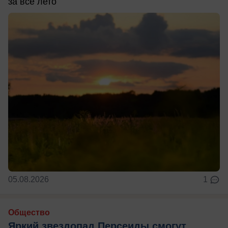
за всё лето
05.08.2026
1
Общество
Яркий звездопад Персеиды смогут