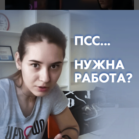
05.08.2026
0
Политика
Имитируя успех: депутат Сухинин снова
решил «попиариться» на работе
администрации
И снова «попал впросак»