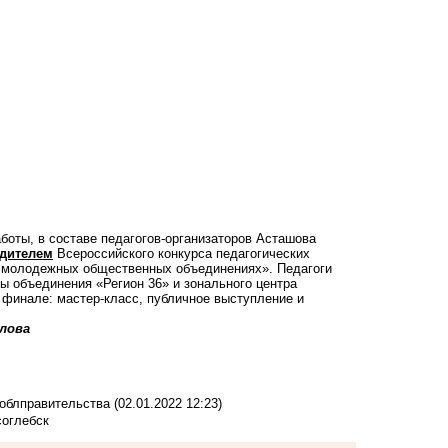
аботы, в составе педагогов-организаторов Асташова
едителем
Всероссийского конкурса педагогических
и молодежных общественных объединениях». Педагоги
ы объединения «Регион 36» и зонального центра
 финале: мастер-класс, публичное выступление и
лова
и облправительства
(02.01.2022 12:23)
соглебск