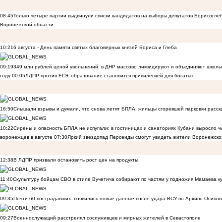
08:45
Только четыре партии выдвинули списки кандидатов на выборы депутатов Борисогле
Воронежской области
10:21
6 августа - День памяти святых благоверных князей Бориса и Глеба
09:19
349 млн рублей ценой увольнений: в ДНР массово ликвидируют и объединяют школы
году
00:05
ЛДПР против ЕГЭ: образование становится привилегией для богатых
16:50
Слышали взрывы и думали, что снова летят БПЛА: жильцы сгоревшей парковки расск
10:22
Сирены и опасность БПЛА не испугали: в гостиницах и санаториях Кубани выросло 
воронежцев в августе
07:30
Яркий звездопад Персеиды смогут увидеть жители Воронежско
12:38
В ЛДПР призвали остановить рост цен на продукты
11:40
Скульптуру бойцам СВО в стиле Вучетича собирают по частям у подножия Мамаева к
09:35
Почти 60 пострадавших: появились новые данные после удара ВСУ по Архипо-Осипов
09:27
Военнослужащий расстрелял сослуживцев и мирных жителей в Севастополе