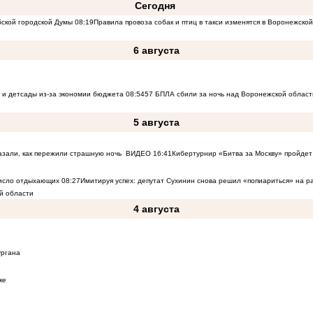
Сегодня
бской городской Думы
08:19
Правила провоза собак и птиц в такси изменятся в Воронежско
6 августа
 и детсады из-за экономии бюджета
08:54
57 БПЛА сбили за ночь над Воронежской област
5 августа
азали, как пережили страшную ночь
ВИДЕО
16:41
Кибертурнир «Битва за Москву» пройдет 
число отдыхающих
08:27
Имитируя успех: депутат Сухинин снова решил «попиариться» на 
й области
4 августа
ургана
ке