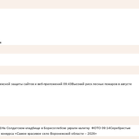
в
лексной защиты сайтов и веб-приложений
09:43
Высокий риск лесных пожаров в августе
1
На Солдатском кладбище в Борисоглебске украли калитку
ФОТО
09:14
Серебристые
в конкурса «Самое красивое село Воронежской области – 2026»