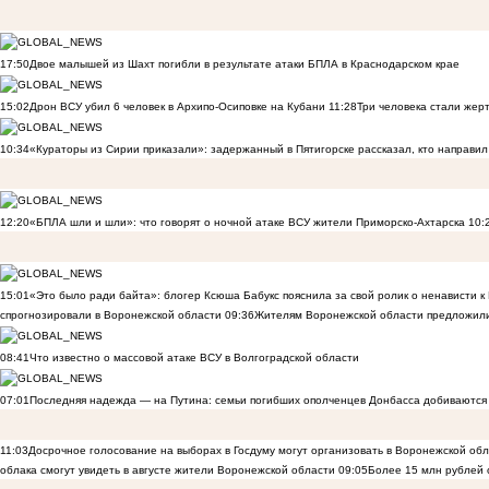
17:50
Двое малышей из Шахт погибли в результате атаки БПЛА в Краснодарском крае
15:02
Дрон ВСУ убил 6 человек в Архипо-Осиповке на Кубани
11:28
Три человека стали жер
10:34
«Кураторы из Сирии приказали»: задержанный в Пятигорске рассказал, кто направил 
12:20
«БПЛА шли и шли»: что говорят о ночной атаке ВСУ жители Приморско-Ахтарска
10:
15:01
«Это было ради байта»: блогер Ксюша Бабукс пояснила за свой ролик о ненависти 
спрогнозировали в Воронежской области
09:36
Жителям Воронежской области предложили
08:41
Что известно о массовой атаке ВСУ в Волгоградской области
07:01
Последняя надежда — на Путина: семьи погибших ополченцев Донбасса добиваются
11:03
Досрочное голосование на выборах в Госдуму могут организовать в Воронежской об
облака смогут увидеть в августе жители Воронежской области
09:05
Более 15 млн рублей