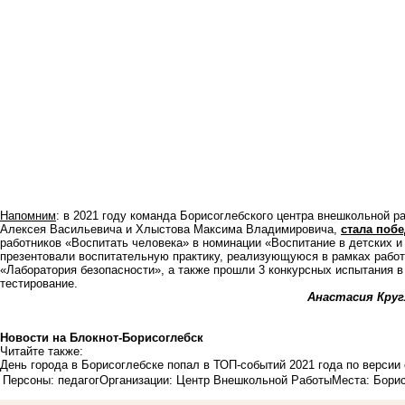
Напомним
: в 2021 году команда Борисоглебского центра внешкольной р
Алексея Васильевича и Хлыстова Максима Владимировича,
стала поб
работников «Воспитать человека» в номинации «Воспитание в детских 
презентовали воспитательную практику, реализующуюся в рамках работ
«Лаборатория безопасности», а также прошли 3 конкурсных испытания в
тестирование.
Анастасия Круг
Новости на Блoкнoт-Борисоглебск
Читайте также:
День города в Борисоглебске попал в ТОП-событий 2021 года по верси
Персоны: педагог
Организации: Центр Внешкольной Работы
Места: Бори