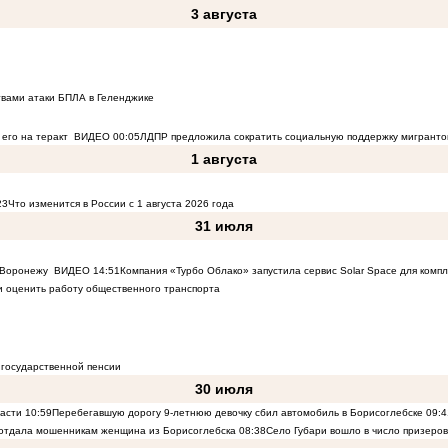
3 августа
твами атаки БПЛА в Геленджике
его на теракт
ВИДЕО
00:05
ЛДПР предложила сократить социальную поддержку мигранто
1 августа
23
Что изменится в России с 1 августа 2026 года
31 июля
к Воронежу
ВИДЕО
14:51
Компания «Турбо Облако» запустила сервис Solar Space для комп
 оценить работу общественного транспорта
 государственной пенсии
30 июля
ласти
10:59
Перебегавшую дорогу 9-летнюю девочку сбил автомобиль в Борисоглебске
09:4
 отдала мошенникам женщина из Борисоглебска
08:38
Село Губари вошло в число призеро