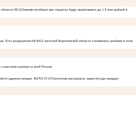
й области
08:11
Семьям погибших при терактах будут выплачивать до 1,5 млн рублей в
ью. Есть разрушения
08:44
12 жителей Воронежской области отравились грибами в этом
с участием игроков со всей России
работе администрации
ФОТО
07:37
Синоптики рассказали, какая погода ожидает