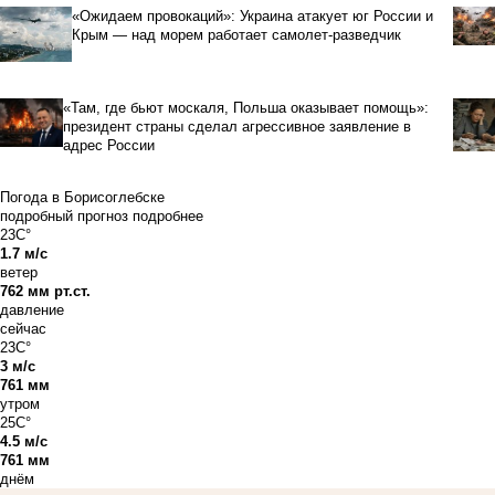
«Ожидаем провокаций»: Украина атакует юг России и
Крым — над морем работает самолет-разведчик
«Там, где бьют москаля, Польша оказывает помощь»:
президент страны сделал агрессивное заявление в
адрес России
Погода в Борисоглебске
подробный прогноз
подробнее
23C°
1.7 м/с
ветер
762 мм рт.ст.
давление
сейчас
23C°
3 м/с
761 мм
утром
25C°
4.5 м/с
761 мм
днём