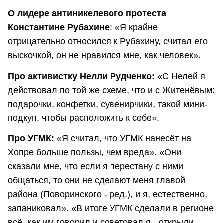
О лидере антиникелевого протеста
Константине Рубахине:
«Я крайне
отрицательно относился к Рубахину, считал его
выскочкой, он не нравился мне, как человек».
Про активистку Нелли Рудченко:
«С Нелей я
действовал по той же схеме, что и с Житенёвым:
подарочки, конфетки, сувенирчики, такой мини-
подкуп, чтобы расположить к себе».
Про УГМК:
«Я считал, что УГМК нанесёт на
Хопре больше пользы, чем вреда». «Они
сказали мне, что если я перестану с ними
общаться, то они не сделают меня главой
района (Поворинского - ред.), и я, естественно,
запаниковал». «В итоге УГМК сделали в регионе
всё, как им говорил и советовал я - открыли