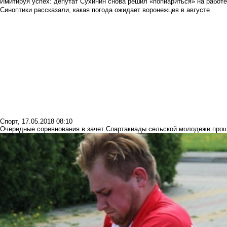
Имитируя успех: депутат Сухинин снова решил «попиариться» на работ
Синоптики рассказали, какая погода ожидает воронежцев в августе
Спорт
,
17.05.2018 08:10
Очередные соревнования в зачет Спартакиады сельской молодежи прош