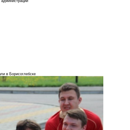
е администрации
ли в Борисоглебске