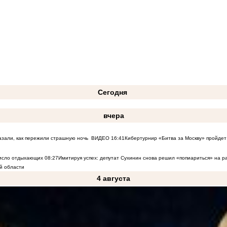
Сегодня
вчера
азали, как пережили страшную ночь
ВИДЕО
16:41
Кибертурнир «Битва за Москву» пройдет 
число отдыхающих
08:27
Имитируя успех: депутат Сухинин снова решил «попиариться» на 
й области
4 августа