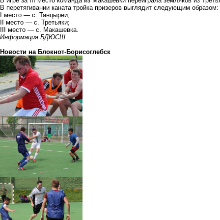
В игре за III место команда из Макашевки переиграла земляков из Третья
В перетягивании каната тройка призеров выглядит следующим образом:
I место — с. Танцыреи;
II место — с. Третьяки;
III место — с. Макашевка.
Информация БДЮСШ
Новости на Блoкнoт-Борисоглебск