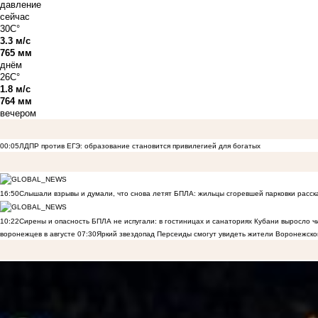
давление
сейчас
30C°
3.3 м/с
765 мм
днём
26C°
1.8 м/с
764 мм
вечером
00:05
ЛДПР против ЕГЭ: образование становится привилегией для богатых
16:50
Слышали взрывы и думали, что снова летят БПЛА: жильцы сгоревшей парковки расск
10:22
Сирены и опасность БПЛА не испугали: в гостиницах и санаториях Кубани выросло 
воронежцев в августе
07:30
Яркий звездопад Персеиды смогут увидеть жители Воронежско