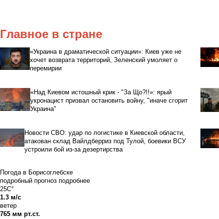
Главное в стране
«Украина в драматической ситуации»: Киев уже не
хочет возврата территорий, Зеленский умоляет о
перемирии
«Над Киевом истошный крик - "За Що?!!»: ярый
укронацист призвал остановить войну, "иначе сгорит
Украина"
Новости СВО: удар по логистике в Киевской области,
атакован склад Вайлдберриз под Тулой, боевики ВСУ
устроили бой из-за дезертирства
Погода в Борисоглебске
подробный прогноз
подробнее
25C°
1.3 м/с
ветер
765 мм рт.ст.