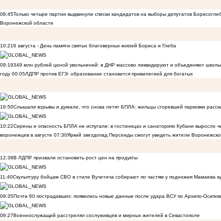
08:45
Только четыре партии выдвинули списки кандидатов на выборы депутатов Борисогле
Воронежской области
10:21
6 августа - День памяти святых благоверных князей Бориса и Глеба
09:19
349 млн рублей ценой увольнений: в ДНР массово ликвидируют и объединяют школы
году
00:05
ЛДПР против ЕГЭ: образование становится привилегией для богатых
16:50
Слышали взрывы и думали, что снова летят БПЛА: жильцы сгоревшей парковки расск
10:22
Сирены и опасность БПЛА не испугали: в гостиницах и санаториях Кубани выросло 
воронежцев в августе
07:30
Яркий звездопад Персеиды смогут увидеть жители Воронежско
12:38
В ЛДПР призвали остановить рост цен на продукты
11:40
Скульптуру бойцам СВО в стиле Вучетича собирают по частям у подножия Мамаева к
09:35
Почти 60 пострадавших: появились новые данные после удара ВСУ по Архипо-Осипов
09:27
Военнослужащий расстрелял сослуживцев и мирных жителей в Севастополе