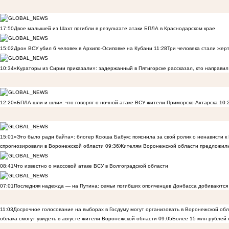
17:50
Двое малышей из Шахт погибли в результате атаки БПЛА в Краснодарском крае
15:02
Дрон ВСУ убил 6 человек в Архипо-Осиповке на Кубани
11:28
Три человека стали жер
10:34
«Кураторы из Сирии приказали»: задержанный в Пятигорске рассказал, кто направил 
12:20
«БПЛА шли и шли»: что говорят о ночной атаке ВСУ жители Приморско-Ахтарска
10:
15:01
«Это было ради байта»: блогер Ксюша Бабукс пояснила за свой ролик о ненависти 
спрогнозировали в Воронежской области
09:36
Жителям Воронежской области предложили
08:41
Что известно о массовой атаке ВСУ в Волгоградской области
07:01
Последняя надежда — на Путина: семьи погибших ополченцев Донбасса добиваются
11:03
Досрочное голосование на выборах в Госдуму могут организовать в Воронежской об
облака смогут увидеть в августе жители Воронежской области
09:05
Более 15 млн рублей