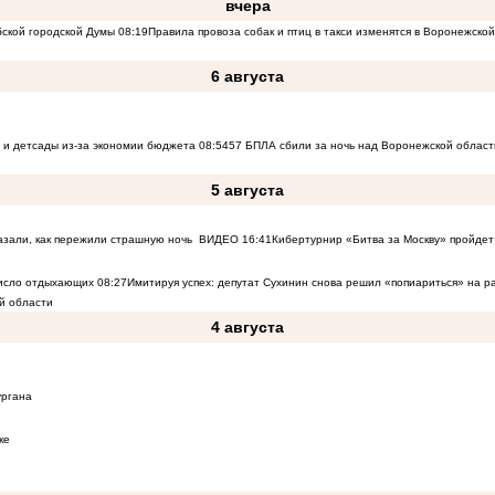
вчера
бской городской Думы
08:19
Правила провоза собак и птиц в такси изменятся в Воронежско
6 августа
 и детсады из-за экономии бюджета
08:54
57 БПЛА сбили за ночь над Воронежской област
5 августа
азали, как пережили страшную ночь
ВИДЕО
16:41
Кибертурнир «Битва за Москву» пройдет 
число отдыхающих
08:27
Имитируя успех: депутат Сухинин снова решил «попиариться» на 
й области
4 августа
ургана
ке