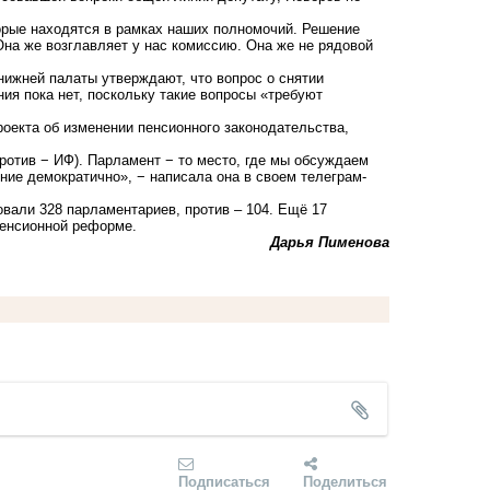
торые находятся в рамках наших полномочий. Решение
на же возглавляет у нас комиссию. Она же не рядовой
 нижней палаты утверждают, что вопрос о снятии
ия пока нет, поскольку такие вопросы «требуют
оекта об изменении пенсионного законодательства,
против − ИФ). Парламент − то место, где мы обсуждаем
ние демократично», − написала она в своем телеграм-
овали 328 парламентариев, против – 104. Ещё 17
пенсионной реформе.
Дарья Пименова
Подписаться
Поделиться