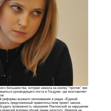
го большинства, которая нажала на кнопку "против" при
лишиться руководящего поста в Госдуме, где возглавляет
ов.
ой реформы вызвало непонимание в рядах «Единой
ержать предложенный правительством проект закона.
бсудить возможность наказания Поклонской за нарушение
осовавшей вопреки общей линии депутату, Неверов не