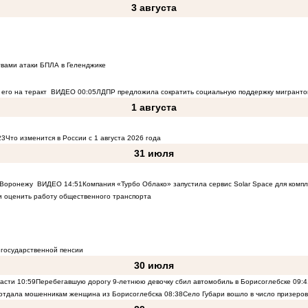
3 августа
твами атаки БПЛА в Геленджике
его на теракт
ВИДЕО
00:05
ЛДПР предложила сократить социальную поддержку мигранто
1 августа
23
Что изменится в России с 1 августа 2026 года
31 июля
к Воронежу
ВИДЕО
14:51
Компания «Турбо Облако» запустила сервис Solar Space для комп
 оценить работу общественного транспорта
 государственной пенсии
30 июля
ласти
10:59
Перебегавшую дорогу 9-летнюю девочку сбил автомобиль в Борисоглебске
09:4
 отдала мошенникам женщина из Борисоглебска
08:38
Село Губари вошло в число призеро