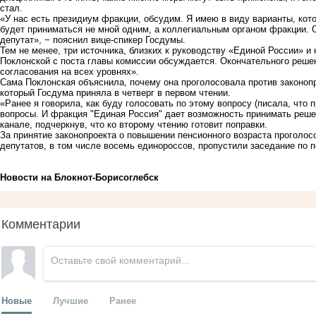
стал.
«У нас есть президиум фракции, обсудим. Я имею в виду варианты, ко
будет приниматься не мной одним, а коллегиальным органом фракции. О
депутат», − пояснил вице-спикер Госдумы.
Тем не менее, три источника, близких к руководству «Единой России» и
Поклонской с поста главы комиссии обсуждается. Окончательного решен
согласования на всех уровнях».
Сама Поклонская объяснила, почему она проголосовала против законопр
который Госдума приняла в четверг в первом чтении.
«Ранее я говорила, как буду голосовать по этому вопросу (писала, что 
вопросы. И фракция "Единая Россия" дает возможность принимать реше
канале, подчеркнув, что ко второму чтению готовит поправки.
За принятие законопроекта о повышении пенсионного возраста проголос
депутатов, в том числе восемь единороссов, пропустили заседание по 
Новости на Блoкнoт-Борисоглебск
Комментарии
Новые
Лучшие
Ранее