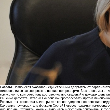
Наталья Поклонская оказалась единственным депутатом от парламентско
голосовании за законопроект о пенсионной реформе. За это она может 
комиссию по контролю над достоверностью сведений о доходах депутат
Решение депутата Натальи Поклонской проголосовать против пенсионн
России», т.к. ранее там было принято консолидированное решение подд
Как заявил руководитель фракции Сергей Неверов, фракция намерена о
дисциплины. Уточнять, какие именно меры могут быть применены, к гол