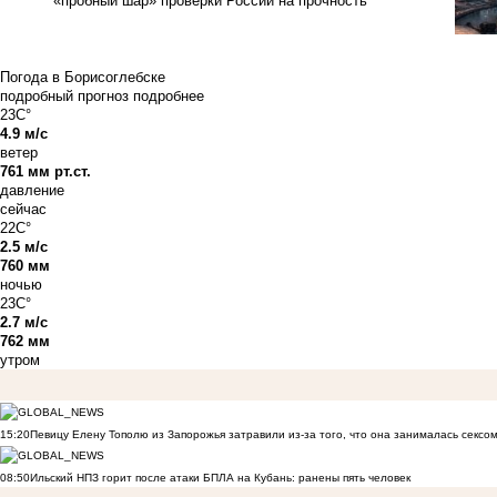
«пробный шар» проверки России на прочность
Погода в Борисоглебске
подробный прогноз
подробнее
23C°
4.9 м/с
ветер
761 мм рт.ст.
давление
сейчас
22C°
2.5 м/с
760 мм
ночью
23C°
2.7 м/с
762 мм
утром
15:20
Певицу Елену Тополю из Запорожья затравили из-за того, что она занималась сексом
08:50
Ильский НПЗ горит после атаки БПЛА на Кубань: ранены пять человек