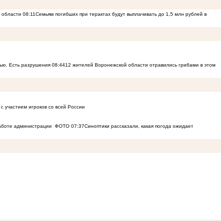
й области
08:11
Семьям погибших при терактах будут выплачивать до 1,5 млн рублей в
ью. Есть разрушения
08:44
12 жителей Воронежской области отравились грибами в этом
с участием игроков со всей России
работе администрации
ФОТО
07:37
Синоптики рассказали, какая погода ожидает