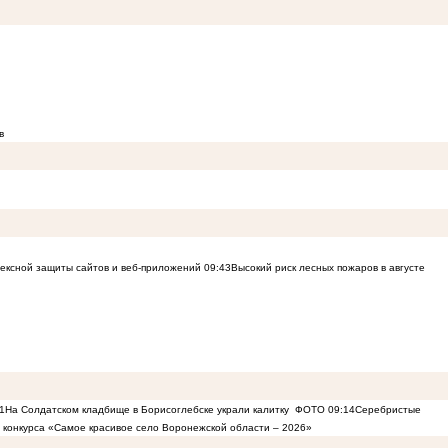
в
лексной защиты сайтов и веб-приложений
09:43
Высокий риск лесных пожаров в августе
1
На Солдатском кладбище в Борисоглебске украли калитку
ФОТО
09:14
Серебристые
в конкурса «Самое красивое село Воронежской области – 2026»