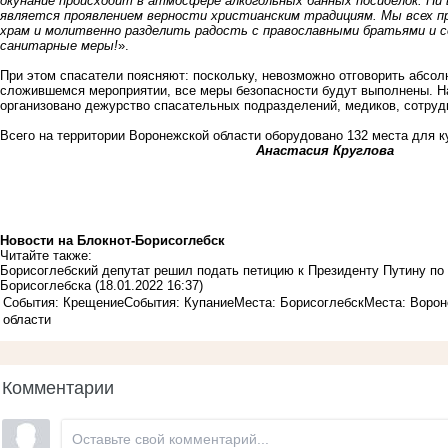
окунание происходит в атмосфере алкогольных банных посиделок. Ни в
является проявлением верности христианским традициям. Мы всех п
храм и молитвенно разделить радость с православными братьями и 
санитарные меры!
».
При этом спасатели поясняют: поскольку, невозможно отговорить абсол
сложившемся мероприятии, все меры безопасности будут выполнены. Н
организовано дежурство спасательных подразделений, медиков, сотруд
Всего на территории Воронежской области оборудовано 132 места для 
Анастасия Круглова
Новости на Блoкнoт-Борисоглебск
Читайте также:
Борисоглебский депутат решил подать петицию к Президенту Путину по 
Борисоглебска
(18.01.2022 16:37)
События: Крещение
События: Купание
Места: Борисоглебск
Места: Ворон
области
Комментарии