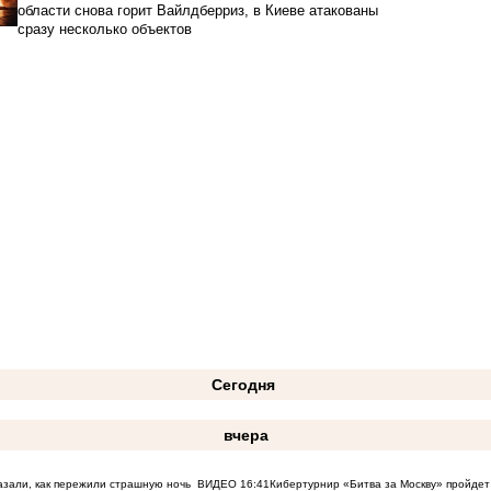
области снова горит Вайлдберриз, в Киеве атакованы
сразу несколько объектов
Сегодня
вчера
азали, как пережили страшную ночь
ВИДЕО
16:41
Кибертурнир «Битва за Москву» пройдет 