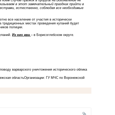
 коем случае прыжок в прорубь на Богоявление не
ризываем в этот замечательный праздник прийти в
сестрами, естественно, соблюдая все необходимые
ютно все население от участия в исторически
а традиционных местах проведения купаний будет
ников полиции.
купаний.
Из них два
– в Борисоглебском округе.
поводу варварского уничтожения исторического облика
ежская область
Организации: ГУ МЧС по Воронежской