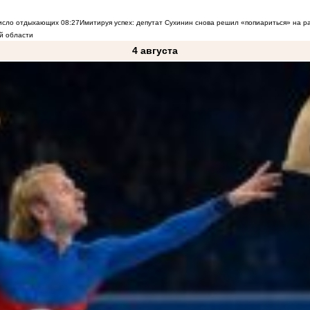
число отдыхающих
08:27
Имитируя успех: депутат Сухинин снова решил «попиариться» на 
й области
4 августа