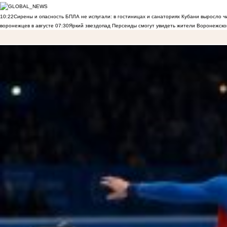
10:22
Сирены и опасность БПЛА не испугали: в гостиницах и санаториях Кубани выросло 
воронежцев в августе
07:30
Яркий звездопад Персеиды смогут увидеть жители Воронежско