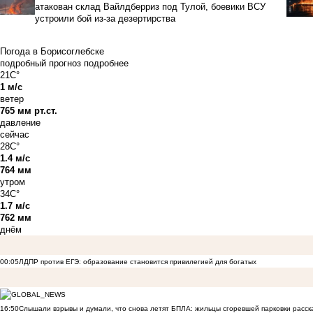
атакован склад Вайлдберриз под Тулой, боевики ВСУ
устроили бой из-за дезертирства
Погода в Борисоглебске
подробный прогноз
подробнее
21C°
1 м/с
ветер
765 мм рт.ст.
давление
сейчас
28C°
1.4 м/с
764 мм
утром
34C°
1.7 м/с
762 мм
днём
00:05
ЛДПР против ЕГЭ: образование становится привилегией для богатых
16:50
Слышали взрывы и думали, что снова летят БПЛА: жильцы сгоревшей парковки расск