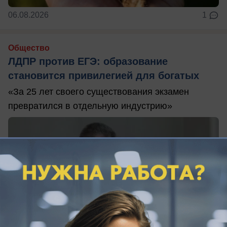
06.08.2026
1
Общество
ЛДПР против ЕГЭ: образование
становится привилегией для богатых
«За 25 лет своего существования экзамен
превратился в отдельную индустрию»