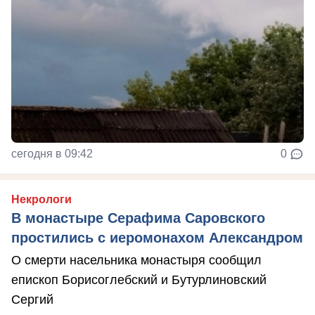
сегодня в 09:42
0
Некрологи
В монастыре Серафима Саровского
простились с иеромонахом Александром
О смерти насельника монастыря сообщил
епископ Борисоглебский и Бутурлиновский
Сергий