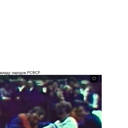
ртакиаду народов РСФСР