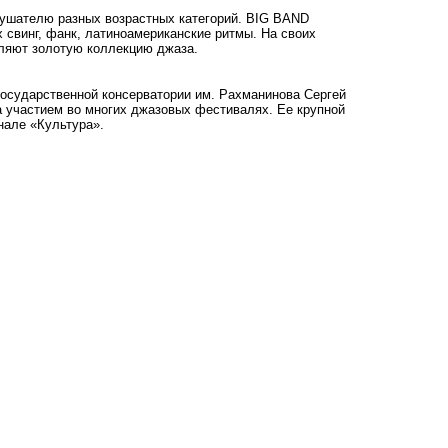
лушателю разных возрастных категорий. BIG BAND
 свинг, фанк, латиноамериканские ритмы. На своих
вляют золотую коллекцию джаза.
государственной консерватории им. Рахманинова Сергей
а участием во многих джазовых фестивалях. Ее крупной
нале «Культура».