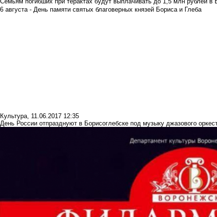
Семьям погибших при терактах будут выплачивать до 1,5 млн рублей в 
6 августа - День памяти святых благоверных князей Бориса и Глеба
Культура
,
11.06.2017 12:35
День России отпразднуют в Борисоглебске под музыку джазового орке