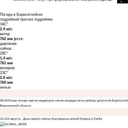
Погода в Борисоглебске
подробный прогноз
подробнее
34C°
2.9 м/с
ветер
762 мм рт.ст.
давление
сейчас
29C°
1.4 м/с
761 мм
вечером
23C°
2.8 м/с
760 мм
ночью
08:45
Только четыре партии выдвинули списки кандидатов на выборы депутатов Борисогле
Воронежской области
10:21
6 августа - День памяти святых благоверных князей Бориса и Глеба