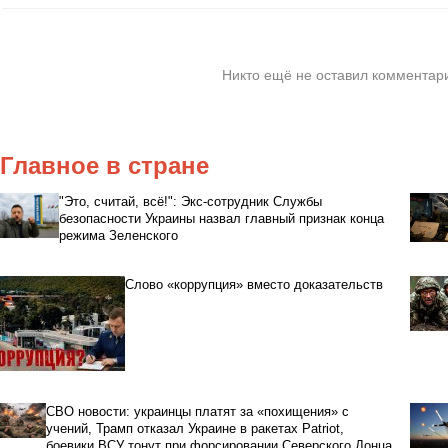
Никто ещё не оставил комментари
Главное в стране
"Это, считай, всё!": Экс-сотрудник Службы
безопасности Украины назвал главный признак конца
режима Зеленского
Слово «коррупция» вместо доказательств
СВО новости: украинцы платят за «похищения» с
учений, Трамп отказал Украине в ракетах Patriot,
боевики ВСУ тонут при форсировании Северского Донца