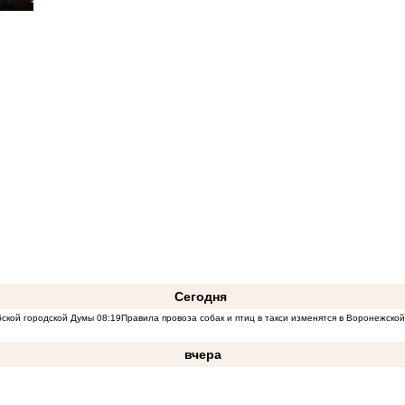
Сегодня
бской городской Думы
08:19
Правила провоза собак и птиц в такси изменятся в Воронежско
вчера