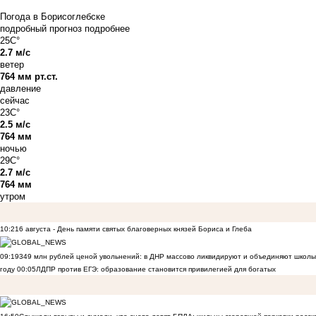
Погода в Борисоглебске
подробный прогноз
подробнее
25C°
2.7 м/с
ветер
764 мм рт.ст.
давление
сейчас
23C°
2.5 м/с
764 мм
ночью
29C°
2.7 м/с
764 мм
утром
10:21
6 августа - День памяти святых благоверных князей Бориса и Глеба
09:19
349 млн рублей ценой увольнений: в ДНР массово ликвидируют и объединяют школы
году
00:05
ЛДПР против ЕГЭ: образование становится привилегией для богатых