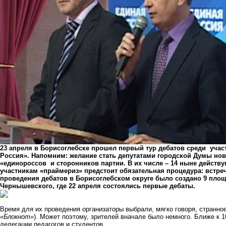
23 апреля в Борисоглебске прошел первый тур дебатов среди уча
Россия». Напомним: желание стать депутатами городской Думы но
«единороссов
и сторонников партии. В их числе – 14 ныне действу
участникам «праймериз» предстоит обязательная процедура: встреч
проведения дебатов в Борисоглебском округе было создано 9 площа
Чернышевского, где 22 апреля состоялись первые дебаты.
Время для их проведения организаторы выбрали, мягко говоря, странное:
«Блокнот»
). Может поэтому, зрителей вначале было немного. Ближе к 
делегации педагогов и студентов.