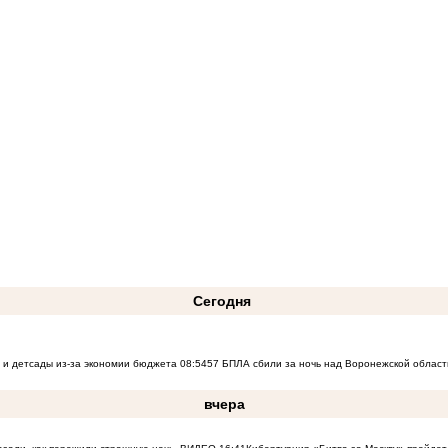
Сегодня
 и детсады из-за экономии бюджета
08:54
57 БПЛА сбили за ночь над Воронежской област
вчера