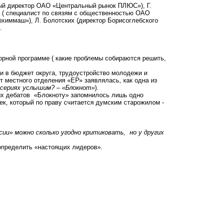
ный директор ОАО «Центральный рынок ПЛЮС»), Г.
 ( специалист по связям с общественностью ОАО
рхиммаш»), Л. Болотских (директор Борисоглебского
.
орной программе ( какие проблемы собираются решить,
и в бюджет округа, трудоустройство молодежи и
т местного отделения «ЕР» заявлялась, как одна из
сериях услышим? – «Блокнот»
).
ных дебатов «Блокноту» запомнилось лишь одно
ек, который по праву считается думским старожилом -
ии» можно сколько угодно критиковать, но у других
определить «настоящих лидеров».