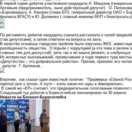
В первой серии дебатов участвовали кандидаты А. Мишуков (генераль
Артемьев (предприниматель, ныне действующий депутат) О. Пилюкова
«Борхиммаш»), А. Какорин (глава БГО, генеральный директор ОАО « Бо
филиала ВГАСУ) и Ю. Долженко ( главный инженер МУП «Электросеть»)
По регламенту дебатов кандидаты сначала рассказали о своей предвыб
став депутатами), а затем ответили на вопросы из зала.
В качестве основных городских проблем были озвучены ЖКХ, инвестици
разобщенность общества. О борьбе с коррупцией (а эта тема в релизе о
главных тем для дискуссий) речь так и не зашла (
может, в следующих 
Из интересных высказываний, прозвучавших в ходе первого тура мест
«Депутатство – это добровольное рабство». Причем, произнес его челов
депутат Г. Артемьев.
Впрочем, как сказал один известный политик: "
Праймериз «Единой Росс
партий нет и этого. А тут – хоть какие-то игры в демократию»
.
В самой же «ЕР» считают, что предварительное голосование позволит 
Следующий тур дебатов в Борисоглебске запланирован на 30 апреля.
Новости на Блoкнoт-Борисоглебск