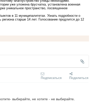
 поэтому благоустройство улицы необходимо.
итории уже уложена брусчатка, установлена военная
арке уникальное пространство, посвященное
ъектов в 11 муниципалитетах. Узнать подробности о
региона старше 14 лет. Голосование продлится до 12
Подписаться
Поделиться
 хотите- выбирайте, не хотите - не выбирайте.