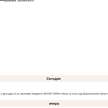
режима Зеленского
Сегодня
 и детсады из-за экономии бюджета
08:54
57 БПЛА сбили за ночь над Воронежской област
вчера