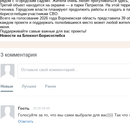
рядом с «Городским садом». Жители очень любят прогуливаться здесь,
Третий объект находится на окраине — в парке Патриотов. На этой терр
техника. Городские власти планируют продолжить работы и создать в п
борисоглебцам-участникам СВО.
Всего на голосование 2026 года Воронежская область представила 39 об
каждом проекте и поддержать полюбившееся место может любой житель 
июня.
Поддерживайте самые важные для вас проекты
!
Новости на Блoкнoт-Борисоглебск
3 комментария
Новые
Лучшие
Ранее
Гость
25.05 06:49
Голосуйте за то, что мы сами выбрали для вас)))) Так что
Ответить