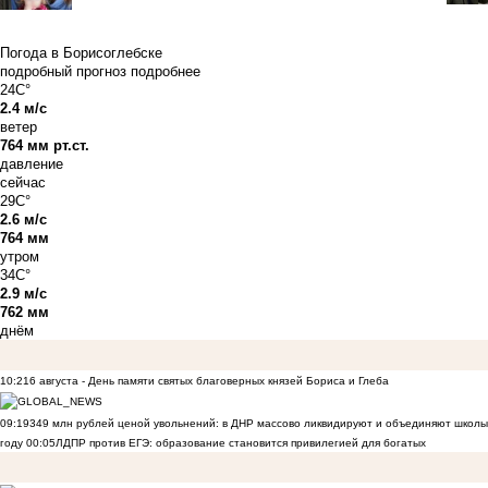
Погода в Борисоглебске
подробный прогноз
подробнее
24C°
2.4 м/с
ветер
764 мм рт.ст.
давление
сейчас
29C°
2.6 м/с
764 мм
утром
34C°
2.9 м/с
762 мм
днём
10:21
6 августа - День памяти святых благоверных князей Бориса и Глеба
09:19
349 млн рублей ценой увольнений: в ДНР массово ликвидируют и объединяют школы
году
00:05
ЛДПР против ЕГЭ: образование становится привилегией для богатых