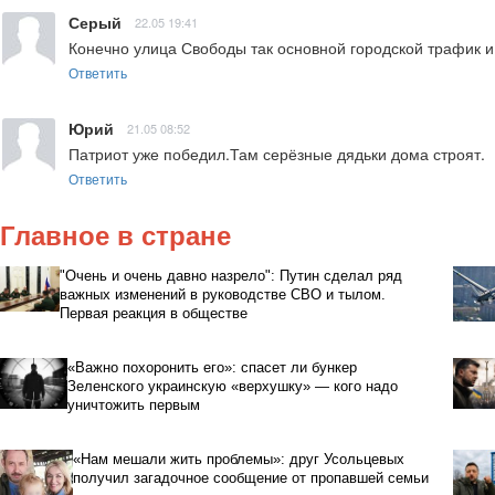
Серый
22.05 19:41
Конечно улица Свободы так основной городской трафик и 
Ответить
Юрий
21.05 08:52
Патриот уже победил.Там серёзные дядьки дома строят.
Ответить
Главное в стране
"Очень и очень давно назрело": Путин сделал ряд
важных изменений в руководстве СВО и тылом.
Первая реакция в обществе
«Важно похоронить его»: спасет ли бункер
Зеленского украинскую «верхушку» — кого надо
уничтожить первым
«Нам мешали жить проблемы»: друг Усольцевых
получил загадочное сообщение от пропавшей семьи