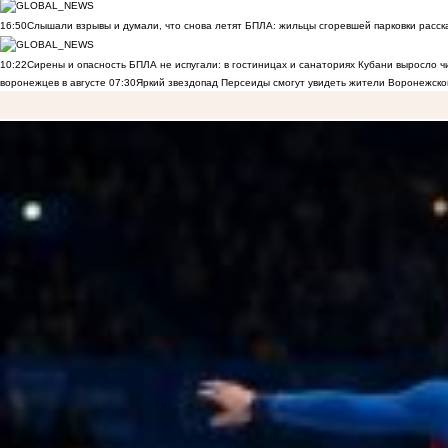
16:50
Слышали взрывы и думали, что снова летят БПЛА: жильцы сгоревшей парковки расск
10:22
Сирены и опасность БПЛА не испугали: в гостиницах и санаториях Кубани выросло 
воронежцев в августе
07:30
Яркий звездопад Персеиды смогут увидеть жители Воронежско