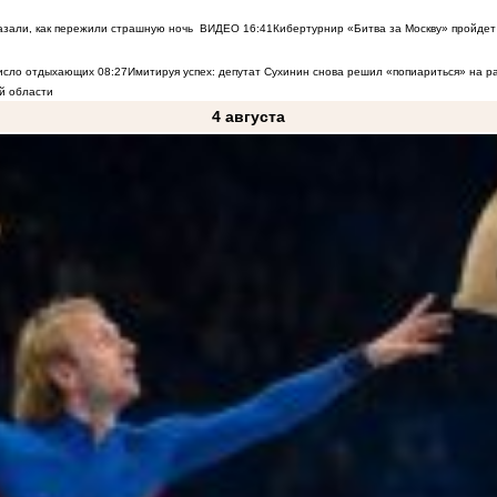
азали, как пережили страшную ночь
ВИДЕО
16:41
Кибертурнир «Битва за Москву» пройдет 
число отдыхающих
08:27
Имитируя успех: депутат Сухинин снова решил «попиариться» на 
й области
4 августа