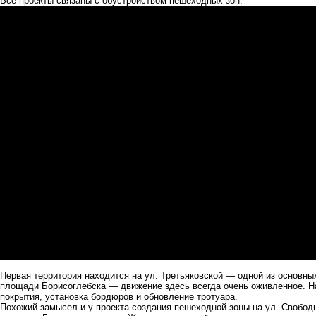
Все проекты связаны с обустройством пешеходных зон.
Первая территория находится на ул. Третьяковской — одной из основны
площади Борисоглебска — движение здесь всегда очень оживленное. Н
покрытия, установка бордюров и обновление тротуара.
Похожий замысел и у проекта создания пешеходной зоны на ул. Свобод