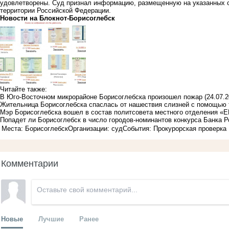
удовлетворены. Суд признал информацию, размещенную на указанных 
территории Российской Федерации.
Новости на Блoкнoт-Борисоглебск
Читайте также:
В Юго-Восточном микрорайоне Борисоглебска произошел пожар
(24.07.2
Жительница Борисоглебска спаслась от нашествия слизней с помощью 
Мэр Борисоглебска вошел в состав политсовета местного отделения «Е
Попадет ли Борисоглебск в число городов-номинантов конкурса Банка Р
Места: Борисоглебск
Организации: суд
События: Прокурорская проверка
Комментарии
Новые
Лучшие
Ранее