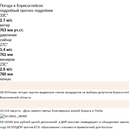
Погода в Борисоглебске
подробный прогноз
подробнее
33C°
2.7 м/с
ветер
763 мм рт.ст.
давление
сейчас
27C°
1.4 м/с
761 мм
вечером
23C°
2.8 м/с
760 мм
ночью
08:45
Только четыре партии выдвинули списки кандидатов на выборы депутатов Борисогле
Воронежской области
10:21
6 августа - День памяти святых благоверных князей Бориса и Глеба
09:19
349 млн рублей ценой увольнений: в ДНР массово ликвидируют и объединяют школы
году
00:05
ЛДПР против ЕГЭ: образование становится привилегией для богатых