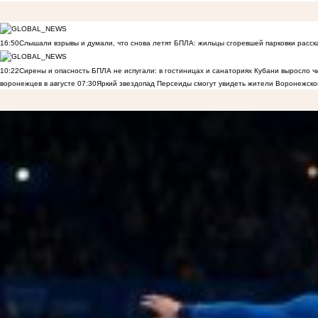
16:50
Слышали взрывы и думали, что снова летят БПЛА: жильцы сгоревшей парковки расск
10:22
Сирены и опасность БПЛА не испугали: в гостиницах и санаториях Кубани выросло 
воронежцев в августе
07:30
Яркий звездопад Персеиды смогут увидеть жители Воронежско