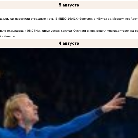
5 августа
азали, как пережили страшную ночь
ВИДЕО
16:41
Кибертурнир «Битва за Москву» пройдет 
число отдыхающих
08:27
Имитируя успех: депутат Сухинин снова решил «попиариться» на 
й области
4 августа