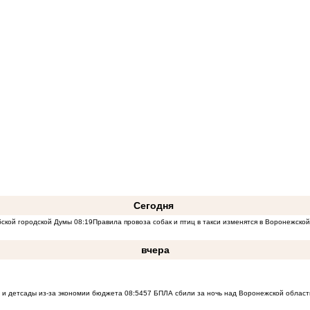
Сегодня
бской городской Думы
08:19
Правила провоза собак и птиц в такси изменятся в Воронежско
вчера
 и детсады из-за экономии бюджета
08:54
57 БПЛА сбили за ночь над Воронежской област