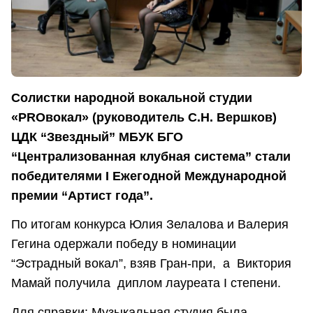
Солистки народной вокальной студии
«PROвокал» (руководитель С.Н. Вершков)
ЦДК “Звездный” МБУК БГО
“Централизованная клубная система” стали
победителями I Ежегодной Международной
премии “Артист года”.
По итогам конкурса Юлия Зелалова и Валерия
Гегина одержали победу в номинации
“Эстрадный вокал”, взяв Гран-при, а Виктория
Мамай получила диплом лауреата I степени.
Для справки:
Музыкальная студия была