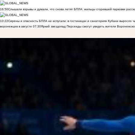
16:50
Слышали взрывы и думали, что снова летят БПЛА: жильцы сгоревшей парковки расск
10:22
Сирены и опасность БПЛА не испугали: в гостиницах и санаториях Кубани выросло 
воронежцев в августе
07:30
Яркий звездопад Персеиды смогут увидеть жители Воронежско