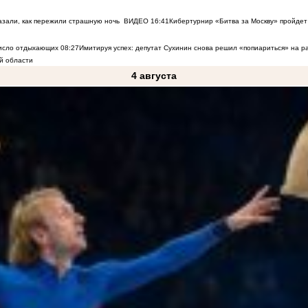
азали, как пережили страшную ночь
ВИДЕО
16:41
Кибертурнир «Битва за Москву» пройдет 
число отдыхающих
08:27
Имитируя успех: депутат Сухинин снова решил «попиариться» на 
й области
4 августа