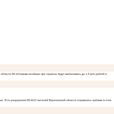
й области
08:11
Семьям погибших при терактах будут выплачивать до 1,5 млн рублей в
ью. Есть разрушения
08:44
12 жителей Воронежской области отравились грибами в этом