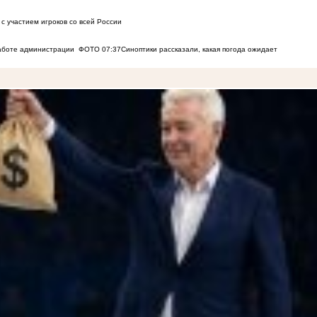
с участием игроков со всей России
работе администрации
ФОТО
07:37
Синоптики рассказали, какая погода ожидает