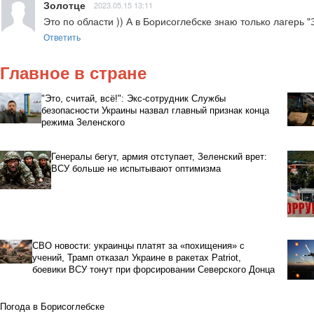
Золотце
2023.05.15 13:11
Это по области )) А в Борисоглебске знаю только лагерь "
Ответить
Главное в стране
"Это, считай, всё!": Экс-сотрудник Службы
безопасности Украины назвал главный признак конца
режима Зеленского
Генералы бегут, армия отступает, Зеленский врет:
ВСУ больше не испытывают оптимизма
СВО новости: украинцы платят за «похищения» с
учений, Трамп отказал Украине в ракетах Patriot,
боевики ВСУ тонут при форсировании Северского Донца
Погода в Борисоглебске