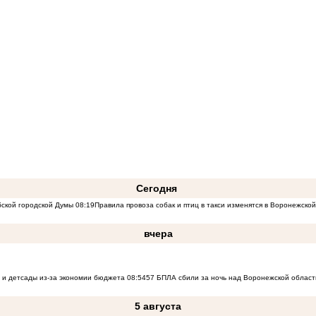
Сегодня
бской городской Думы
08:19
Правила провоза собак и птиц в такси изменятся в Воронежско
вчера
 и детсады из-за экономии бюджета
08:54
57 БПЛА сбили за ночь над Воронежской област
5 августа