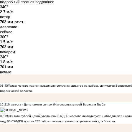
подробный прогноз
подробнее
34C°
2.7 м/с
ветер
762 мм рт.ст.
давление
сейчас
30C°
1.5 м/с
762 мм
вечером
24C°
1.8 м/с
761 мм
ночью
08:45
Только четыре партии выдвинули списки кандидатов на выборы депутатов Борисогле
Воронежской области
10:21
6 августа - День памяти святых благоверных князей Бориса и Глеба
09:19
349 млн рублей ценой увольнений: в ДНР массово ликвидируют и объединяют школы
году
00:05
ЛДПР против ЕГЭ: образование становится привилегией для богатых