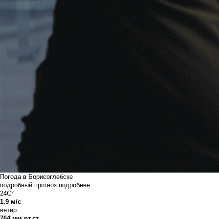
Погода в Борисоглебске
подробный прогноз
подробнее
24C°
1.9 м/с
ветер
764 мм рт.ст.