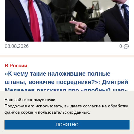
08.08.2026
0
В России
«К чему такие наложившие полные
штаны, вонючие посредники?»: Дмитрий
Медведев рассказал про «пробный шар»
проверки России на прочность
Наш сайт использует куки.
Продолжая его использовать, вы даете согласие на обработку
Ситуация с Грузией показала, какие глупые
файлов cookie
и пользовательских данных.
взгляды навязывает Запад, сказал
зампредседателя Совета Безопасности РФ.
ПОНЯТНО