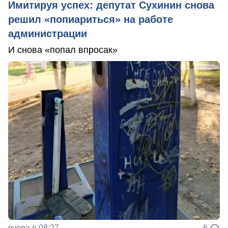
Имитируя успех: депутат Сухинин снова
решил «попиариться» на работе
администрации
И снова «попал впросак»
вчера в 08:27
6