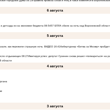
бской городской Думы
08:19
Правила провоза собак и птиц в такси изменятся в Воронежско
6 августа
 и детсады из-за экономии бюджета
08:54
57 БПЛА сбили за ночь над Воронежской област
5 августа
азали, как пережили страшную ночь
ВИДЕО
16:41
Кибертурнир «Битва за Москву» пройдет 
число отдыхающих
08:27
Имитируя успех: депутат Сухинин снова решил «попиариться» на 
й области
4 августа
ургана
ке
3 августа