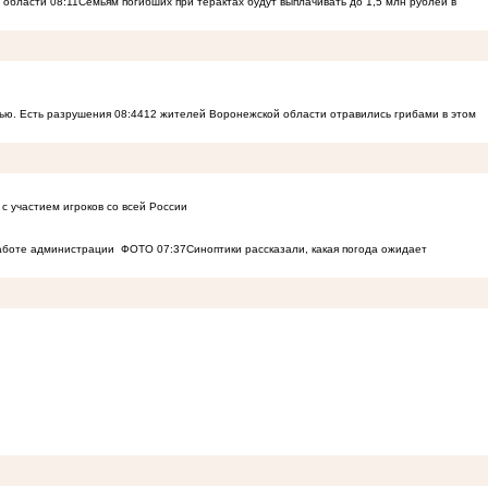
й области
08:11
Семьям погибших при терактах будут выплачивать до 1,5 млн рублей в
ью. Есть разрушения
08:44
12 жителей Воронежской области отравились грибами в этом
с участием игроков со всей России
работе администрации
ФОТО
07:37
Синоптики рассказали, какая погода ожидает