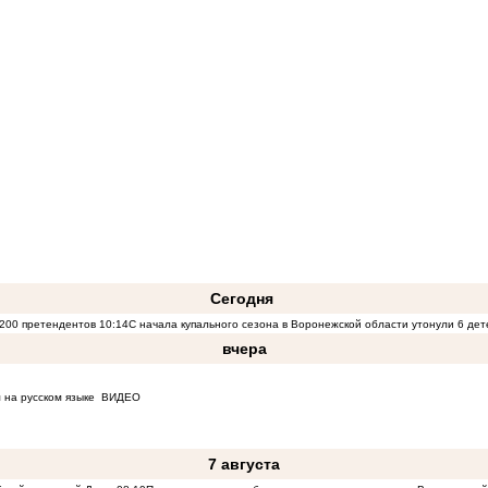
Сегодня
200 претендентов
10:14
С начала купального сезона в Воронежской области утонули 6 дет
вчера
 на русском языке
ВИДЕО
7 августа