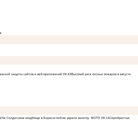
в
лексной защиты сайтов и веб-приложений
09:43
Высокий риск лесных пожаров в августе
1
На Солдатском кладбище в Борисоглебске украли калитку
ФОТО
09:14
Серебристые