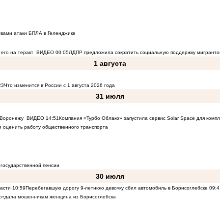
твами атаки БПЛА в Геленджике
его на теракт
ВИДЕО
00:05
ЛДПР предложила сократить социальную поддержку мигранто
1 августа
23
Что изменится в России с 1 августа 2026 года
31 июля
к Воронежу
ВИДЕО
14:51
Компания «Турбо Облако» запустила сервис Solar Space для комп
 оценить работу общественного транспорта
 государственной пенсии
30 июля
ласти
10:59
Перебегавшую дорогу 9-летнюю девочку сбил автомобиль в Борисоглебске
09:4
 отдала мошенникам женщина из Борисоглебска