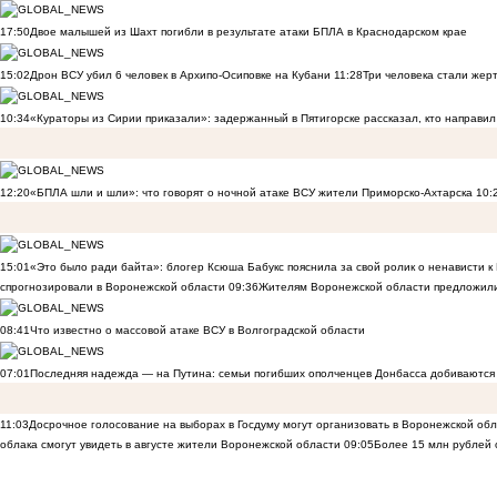
17:50
Двое малышей из Шахт погибли в результате атаки БПЛА в Краснодарском крае
15:02
Дрон ВСУ убил 6 человек в Архипо-Осиповке на Кубани
11:28
Три человека стали жер
10:34
«Кураторы из Сирии приказали»: задержанный в Пятигорске рассказал, кто направил 
12:20
«БПЛА шли и шли»: что говорят о ночной атаке ВСУ жители Приморско-Ахтарска
10:
15:01
«Это было ради байта»: блогер Ксюша Бабукс пояснила за свой ролик о ненависти 
спрогнозировали в Воронежской области
09:36
Жителям Воронежской области предложили
08:41
Что известно о массовой атаке ВСУ в Волгоградской области
07:01
Последняя надежда — на Путина: семьи погибших ополченцев Донбасса добиваются
11:03
Досрочное голосование на выборах в Госдуму могут организовать в Воронежской об
облака смогут увидеть в августе жители Воронежской области
09:05
Более 15 млн рублей