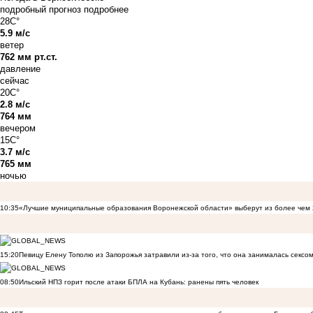
подробный прогноз
подробнее
28C°
5.9 м/с
ветер
762 мм рт.ст.
давление
сейчас
20C°
2.8 м/с
764 мм
вечером
15C°
3.7 м/с
765 мм
ночью
10:35
«Лучшие муниципальные образования Воронежской области» выберут из более чем 
15:20
Певицу Елену Тополю из Запорожья затравили из-за того, что она занималась сексом
08:50
Ильский НПЗ горит после атаки БПЛА на Кубань: ранены пять человек