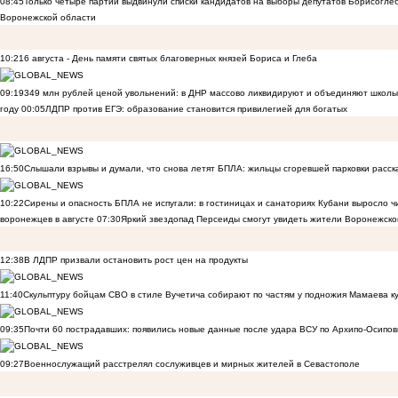
08:45
Только четыре партии выдвинули списки кандидатов на выборы депутатов Борисогле
Воронежской области
10:21
6 августа - День памяти святых благоверных князей Бориса и Глеба
09:19
349 млн рублей ценой увольнений: в ДНР массово ликвидируют и объединяют школы
году
00:05
ЛДПР против ЕГЭ: образование становится привилегией для богатых
16:50
Слышали взрывы и думали, что снова летят БПЛА: жильцы сгоревшей парковки расск
10:22
Сирены и опасность БПЛА не испугали: в гостиницах и санаториях Кубани выросло 
воронежцев в августе
07:30
Яркий звездопад Персеиды смогут увидеть жители Воронежско
12:38
В ЛДПР призвали остановить рост цен на продукты
11:40
Скульптуру бойцам СВО в стиле Вучетича собирают по частям у подножия Мамаева к
09:35
Почти 60 пострадавших: появились новые данные после удара ВСУ по Архипо-Осипов
09:27
Военнослужащий расстрелял сослуживцев и мирных жителей в Севастополе