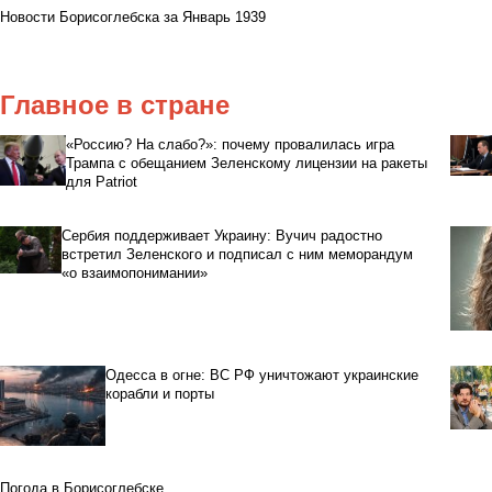
Новости Борисоглебска за Январь 1939
Главное в стране
«Россию? На слабо?»: почему провалилась игра
Трампа с обещанием Зеленскому лицензии на ракеты
для Patriot
Сербия поддерживает Украину: Вучич радостно
встретил Зеленского и подписал с ним меморандум
«о взаимопонимании»
Одесса в огне: ВС РФ уничтожают украинские
корабли и порты
Погода в Борисоглебске