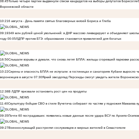
08:45
Только четыре партии выдвинули списки кандидатов на выборы депутатов Борисогле
Воронежской области
10:21
6 августа - День памяти святых благоверных князей Бориса и Глеба
09:19
349 млн рублей ценой увольнений: в ДНР массово ликвидируют и объединяют школы
году
00:05
ЛДПР против ЕГЭ: образование становится привилегией для богатых
16:50
Слышали взрывы и думали, что снова летят БПЛА: жильцы сгоревшей парковки расск
10:22
Сирены и опасность БПЛА не испугали: в гостиницах и санаториях Кубани выросло 
воронежцев в августе
07:30
Яркий звездопад Персеиды смогут увидеть жители Воронежско
12:38
В ЛДПР призвали остановить рост цен на продукты
11:40
Скульптуру бойцам СВО в стиле Вучетича собирают по частям у подножия Мамаева к
09:35
Почти 60 пострадавших: появились новые данные после удара ВСУ по Архипо-Осипов
09:27
Военнослужащий расстрелял сослуживцев и мирных жителей в Севастополе