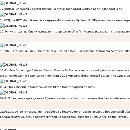
17:50
Двое малышей из Шахт погибли в результате атаки БПЛА в Краснодарском крае
15:02
Дрон ВСУ убил 6 человек в Архипо-Осиповке на Кубани
11:28
Три человека стали жер
10:34
«Кураторы из Сирии приказали»: задержанный в Пятигорске рассказал, кто направил 
12:20
«БПЛА шли и шли»: что говорят о ночной атаке ВСУ жители Приморско-Ахтарска
10:
15:01
«Это было ради байта»: блогер Ксюша Бабукс пояснила за свой ролик о ненависти 
спрогнозировали в Воронежской области
09:36
Жителям Воронежской области предложили
08:41
Что известно о массовой атаке ВСУ в Волгоградской области
07:01
Последняя надежда — на Путина: семьи погибших ополченцев Донбасса добиваются
11:03
Досрочное голосование на выборах в Госдуму могут организовать в Воронежской об
облака смогут увидеть в августе жители Воронежской области
09:05
Более 15 млн рублей