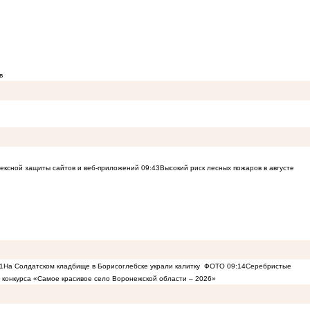
в
лексной защиты сайтов и веб-приложений
09:43
Высокий риск лесных пожаров в августе
1
На Солдатском кладбище в Борисоглебске украли калитку
ФОТО
09:14
Серебристые
в конкурса «Самое красивое село Воронежской области – 2026»