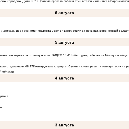
бской городской Думы
08:19
Правила провоза собак и птиц в такси изменятся в Воронежско
6 августа
 и детсады из-за экономии бюджета
08:54
57 БПЛА сбили за ночь над Воронежской област
5 августа
азали, как пережили страшную ночь
ВИДЕО
16:41
Кибертурнир «Битва за Москву» пройдет 
число отдыхающих
08:27
Имитируя успех: депутат Сухинин снова решил «попиариться» на 
й области
4 августа
ургана
ке
3 августа