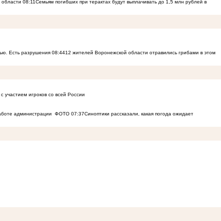
й области
08:11
Семьям погибших при терактах будут выплачивать до 1,5 млн рублей в
ью. Есть разрушения
08:44
12 жителей Воронежской области отравились грибами в этом
с участием игроков со всей России
работе администрации
ФОТО
07:37
Синоптики рассказали, какая погода ожидает