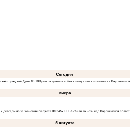
Сегодня
бской городской Думы
08:19
Правила провоза собак и птиц в такси изменятся в Воронежско
вчера
 и детсады из-за экономии бюджета
08:54
57 БПЛА сбили за ночь над Воронежской област
5 августа