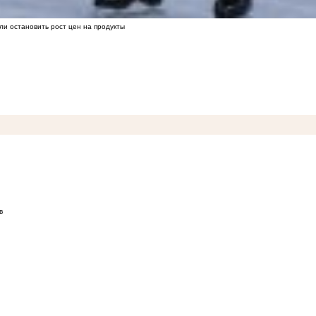
ли остановить рост цен на продукты
в
лексной защиты сайтов и веб-приложений
09:43
Высокий риск лесных пожаров в августе