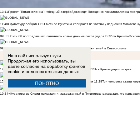
13:11
Проект "Пятая колонна": «бедный азербайджанец» Плющенко пожаловался на «непри
11:40
Скульптуру бойцам СВО в стиле Вучетича собирают по частям у подножия Мамаева к
09:35
Почти 60 пострадавших: появились новые данные после удара ВСУ по Архипо-Осипов
09:27
Военнослужащий расстрелял сослуживцев и мирных жителей в Севастополе
Наш сайт использует куки.
Продолжая его использовать, вы
даете согласие на обработку
файлов
17:50
Двое малышей из Шахт погибли в результате атаки БПЛА в Краснодарском крае
cookie
и пользовательских данных.
15:02
Дрон ВСУ убил 6 человек в Архипо-Осиповке на Кубани
11:28
Три человека стали жер
ПОНЯТНО
10:34
«Кураторы из Сирии приказали»: задержанный в Пятигорске рассказал, кто направил 
12:20
«БПЛА шли и шли»: что говорят о ночной атаке ВСУ жители Приморско-Ахтарска
10:
15:01
«Это было ради байта»: блогер Ксюша Бабукс пояснила за свой ролик о ненависти 