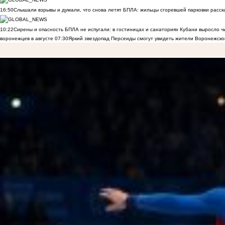
16:50
Слышали взрывы и думали, что снова летят БПЛА: жильцы сгоревшей парковки расск
10:22
Сирены и опасность БПЛА не испугали: в гостиницах и санаториях Кубани выросло 
воронежцев в августе
07:30
Яркий звездопад Персеиды смогут увидеть жители Воронежско