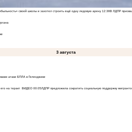
быльность» своей школы и захотел строить ещё одну ледовую арену
12:38
В ЛДПР призва
ургана
ке
3 августа
твами атаки БПЛА в Геленджике
его на теракт
ВИДЕО
00:05
ЛДПР предложила сократить социальную поддержку мигранто
1 августа
23
Что изменится в России с 1 августа 2026 года
31 июля
к Воронежу
ВИДЕО
14:51
Компания «Турбо Облако» запустила сервис Solar Space для комп