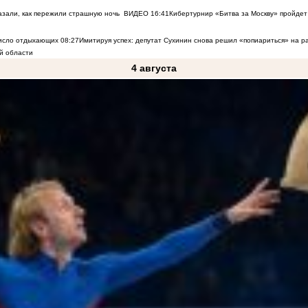
азали, как пережили страшную ночь
ВИДЕО
16:41
Кибертурнир «Битва за Москву» пройдет 
число отдыхающих
08:27
Имитируя успех: депутат Сухинин снова решил «попиариться» на 
й области
4 августа