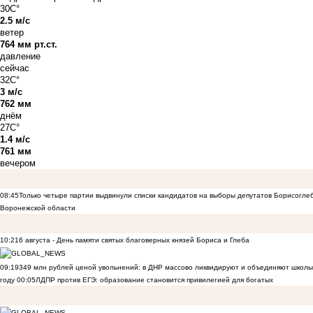
30C°
2.5 м/с
ветер
764 мм рт.ст.
давление
сейчас
32C°
3 м/с
762 мм
днём
27C°
1.4 м/с
761 мм
вечером
08:45
Только четыре партии выдвинули списки кандидатов на выборы депутатов Борисогле
Воронежской области
10:21
6 августа - День памяти святых благоверных князей Бориса и Глеба
09:19
349 млн рублей ценой увольнений: в ДНР массово ликвидируют и объединяют школы
году
00:05
ЛДПР против ЕГЭ: образование становится привилегией для богатых