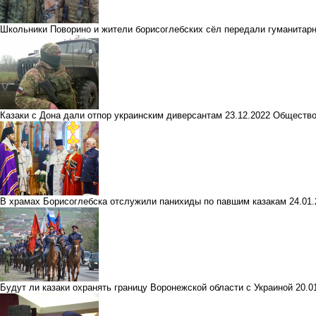
Школьники Поворино и жители борисоглебских сёл передали гуманитарн
Казаки с Дона дали отпор украинским диверсантам
23.12.2022
Обществ
В храмах Борисоглебска отслужили панихиды по павшим казакам
24.01
Будут ли казаки охранять границу Воронежской области с Украиной
20.0