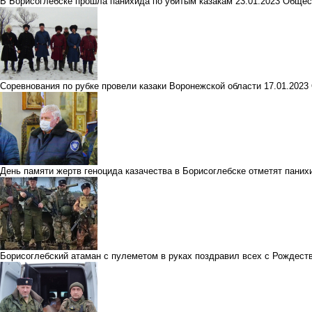
В Борисоглебске прошла панихида по убитым казакам
23.01.2023
Общес
Соревнования по рубке провели казаки Воронежской области
17.01.2023
День памяти жертв геноцида казачества в Борисоглебске отметят паних
Борисоглебский атаман с пулеметом в руках поздравил всех с Рождест