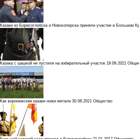
Казаки из Борисоглебска и Новохоперска приняли участие в Большом К
Казака с шашкой не пустили на избирательный участок
19.09.2021
Обще
Как воронежские казаки ножи метали
30.08.2021
Общество
Большой казачий сход прошел в Борисоглебске
21.01.2017
Общество