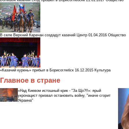
В селе Верхний Карачан создадут казачий Центр
01.04.2016
Общество
«Казачий курень» прибыл в Борисоглебск
16.12.2015
Культура
Главное в стране
«Над Киевом истошный крик - "За Що?!!»: ярый
укронацист призвал остановить войну, "иначе сгорит
Украина"