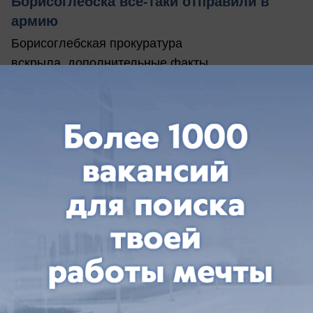
Борисоглебска все-таки отправили в
армию
Борисоглебская прокуратура
вскрыла дополнительные факты
правонарушений в горвоенкомате