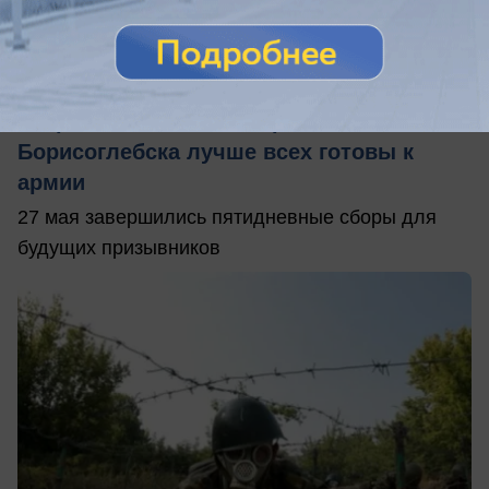
20.07.2016
0
Общество
Старшеклассники четырех школ
Борисоглебска лучше всех готовы к
армии
27 мая завершились пятидневные сборы для
будущих призывников