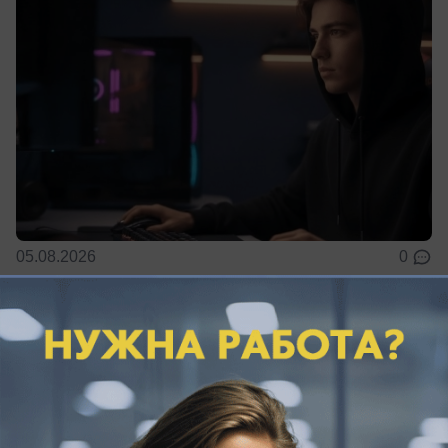
05.08.2026
0
Политика
Имитируя успех: депутат Сухинин снова
решил «попиариться» на работе
администрации
И снова «попал впросак»