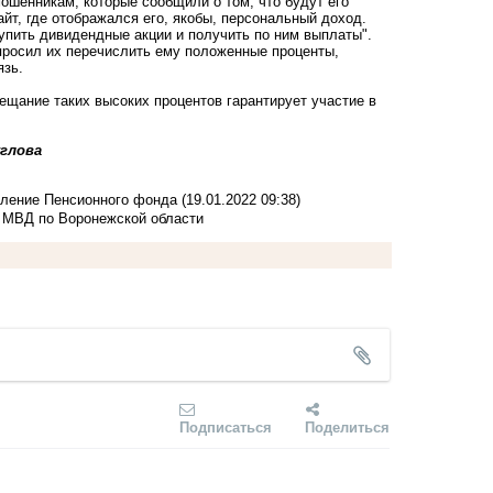
мошенникам, которые сообщили о том, что будут его
йт, где отображался его, якобы, персональный доход.
упить дивидендные акции и получить по ним выплаты".
опросил их перечислить ему положенные проценты,
вязь.
ю.
ещание таких высоких процентов гарантирует участие в
глова
вление Пенсионного фонда
(19.01.2022 09:38)
У МВД по Воронежской области
Подписаться
Поделиться