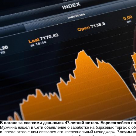
В погоне за «легкими деньгами» 47-летний житель Борисоглебска п
Мужчина нашел в Сети объявление о заработке на биржевых торгах с о
и после этого с ним связался его «персональный менеджер». Злоумышле