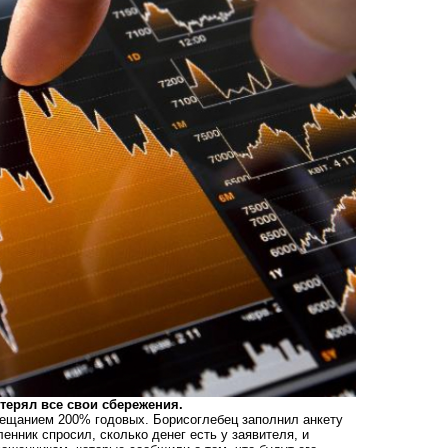
отерял все свои сбережения.
бещанием 200% годовых. Борисоглебец заполнил анкету
нник спросил, сколько денег есть у заявителя, и