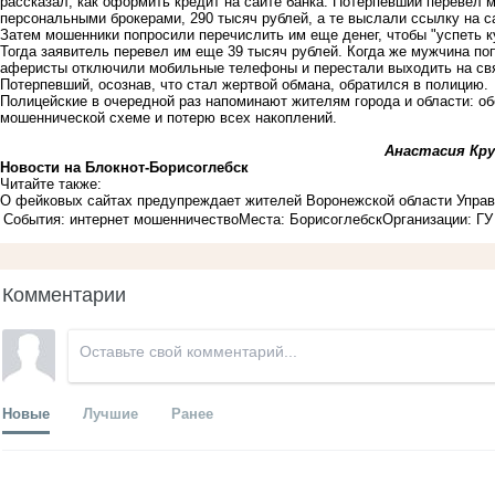
рассказал, как оформить кредит на сайте банка. Потерпевший перевел 
персональными брокерами, 290 тысяч рублей, а те выслали ссылку на са
Затем мошенники попросили перечислить им еще денег, чтобы "успеть к
Тогда заявитель перевел им еще 39 тысяч рублей. Когда же мужчина п
аферисты отключили мобильные телефоны и перестали выходить на с
Потерпевший, осознав, что стал жертвой обмана, обратился в полици
Полицейские в очередной раз напоминают жителям города и области: об
мошеннической схеме и потерю всех накоплений.
Анастасия Кру
Новости на Блoкнoт-Борисоглебск
Читайте также:
О фейковых сайтах предупреждает жителей Воронежской области Упра
События: интернет мошенничество
Места: Борисоглебск
Организации: Г
Комментарии
Новые
Лучшие
Ранее